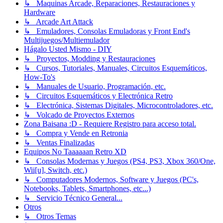
↳ Maquinas Arcade, Reparaciones, Restauraciones y
Hardware
↳ Arcade Art Attack
↳ Emuladores, Consolas Emuladoras y Front End's
Multijuegos/Multiemulador
Hágalo Usted Mismo - DIY
↳ Proyectos, Modding y Restauraciones
↳ Cursos, Tutoriales, Manuales, Circuitos Esquemáticos,
How-To's
↳ Manuales de Usuario, Programación, etc.
↳ Circuitos Esquemáticos y Electrónica Retro
↳ Electrónica, Sistemas Digitales, Microcontroladores, etc.
↳ Volcado de Proyectos Externos
Zona Baisana :D - Requiere Registro para acceso total.
↳ Compra y Vende en Retronia
↳ Ventas Finalizadas
Equipos No Taaaaaan Retro XD
↳ Consolas Modernas y Juegos (PS4, PS3, Xbox 360/One,
Wii[u], Switch, etc.)
↳ Computadores Modernos, Software y Juegos (PC's,
Notebooks, Tablets, Smartphones, etc...)
↳ Servicio Técnico General...
Otros
↳ Otros Temas