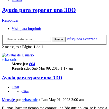
Ayuda para reparar una 3DO
Responder
Vista para imprimir
Búsqueda avanzada
Buscar
2 mensajes • Página
1
de
1
sebasonic
Mensajes:
804
Registrado:
Sab Mar 09, 2013 1:17 am
Ayuda para reparar una 3DO
Citar
Citar
Mensaje
por
sebasonic
»
Lun May 01, 2023 3:00 am
Buenas, hace un tiempo me compre una 3do que no leía, se la pase a