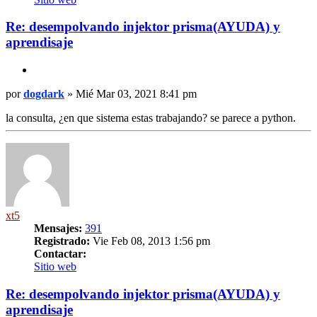
dogdark
Re: desempolvando injektor prisma(AYUDA) y
aprendisaje
Citar
Mensaje
por
dogdark
»
Mié Mar 03, 2021 8:41 pm
la consulta, ¿en que sistema estas trabajando? se parece a python.
Arriba
xt5
Mensajes:
391
Registrado:
Vie Feb 08, 2013 1:56 pm
Contactar:
Contactar
Sitio web
xt5
Re: desempolvando injektor prisma(AYUDA) y
aprendisaje