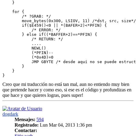
    }

    for {    

        /* ?GRAB: */

        move_bytes(0x300, LSIOV, 11) /*dst, src, size*/

        if($E459()<0 || *(BAFER+2)<*PFIN) {

            /* ERROR: */

        } else if((*BAFFER+2)==*PFIN) {

            /* RETURN: */

            ....

            NEWL()

            (*PFIN)--

            (*0x4D)=0 

            JMP GBYTE /* desde aquí no se puede estruct
        }

    }

Creo que mi traducción no está tan mal, aun no entiendo muy bien
que pretende hacer y como eso, si ese es el código y profundizas en
que hace y que quieres logras, pues super!
Arriba
dogdark
Mensajes:
594
Registrado:
Lun Mar 04, 2013 1:36 pm
Contactar:
Contactar
Sitio web