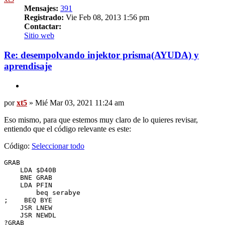
Mensajes:
391
Registrado:
Vie Feb 08, 2013 1:56 pm
Contactar:
Contactar
Sitio web
xt5
Re: desempolvando injektor prisma(AYUDA) y
aprendisaje
Citar
Mensaje
por
xt5
»
Mié Mar 03, 2021 11:24 am
Eso mismo, para que estemos muy claro de lo quieres revisar,
entiendo que el código relevante es este:
Código:
Seleccionar todo
GRAB

    LDA $D40B

    BNE GRAB

    LDA PFIN

	beq serabye

;    BEQ BYE

    JSR LNEW

    JSR NEWDL

?GRAB
