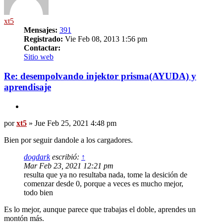
xt5
Mensajes:
391
Registrado:
Vie Feb 08, 2013 1:56 pm
Contactar:
Contactar
Sitio web
xt5
Re: desempolvando injektor prisma(AYUDA) y
aprendisaje
Citar
Mensaje
por
xt5
»
Jue Feb 25, 2021 4:48 pm
Bien por seguir dandole a los cargadores.
dogdark
escribió:
↑
Mar Feb 23, 2021 12:21 pm
resulta que ya no resultaba nada, tome la desición de
comenzar desde 0, porque a veces es mucho mejor,
todo bien
Es lo mejor, aunque parece que trabajas el doble, aprendes un
montón más.