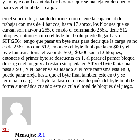
y un byte con la cantidad de bloques que se maneja en descuento
para ver el final de la carga.
en el super ultra, cuando lo arme, como tiene la capacidad de
trabajar con mas de 4 bancos, hasta 17 aprox, los bloques que se
cargan son mayor a 255, ejemplo el commando 256k, tiene 512
bloques, entonces como el byte final solo puede llegar hasta
$FF(256), tengo que pasar un byte más para decir que la carga ya no
es de 256 si no que 512, entonces el byte final queda en $00 y el
byte fantasma toma el valor de $02,, $0200 son 512 bloques,
entonces el primer byte se descuenta en 1, al pasar el primer bloque
de carga del juego y al restar este queda en $ff y el byte fantasma
pasa a $01, y el loader va validando si el byte fantasma esta en 0,
puede parar oreja hasta que el byte final también este en 0 y se
termina la carga. El byte fantasma lo paso después del byte final de
forma automática cuando este calcula el total de bloques del juego.
Arriba
xt5
Mensajes:
391