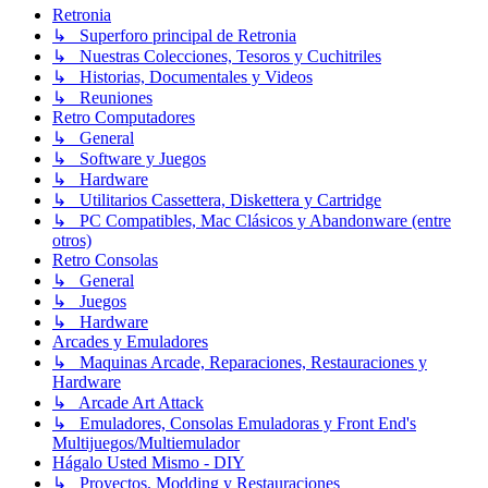
Retronia
↳ Superforo principal de Retronia
↳ Nuestras Colecciones, Tesoros y Cuchitriles
↳ Historias, Documentales y Videos
↳ Reuniones
Retro Computadores
↳ General
↳ Software y Juegos
↳ Hardware
↳ Utilitarios Cassettera, Diskettera y Cartridge
↳ PC Compatibles, Mac Clásicos y Abandonware (entre
otros)
Retro Consolas
↳ General
↳ Juegos
↳ Hardware
Arcades y Emuladores
↳ Maquinas Arcade, Reparaciones, Restauraciones y
Hardware
↳ Arcade Art Attack
↳ Emuladores, Consolas Emuladoras y Front End's
Multijuegos/Multiemulador
Hágalo Usted Mismo - DIY
↳ Proyectos, Modding y Restauraciones