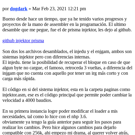
Mensaje
por
dogdark
»
Mar Feb 23, 2021 12:21 pm
Bueno desde hace un tiempo, que ya he tenido varios progresos y
proyectos de la mano de assembler en la programación. El ultimo
desamble que me pegue, fue el de prisma injektor, les dejo al github.
github injektor prisma
Son dos los archivos desamblados, el injedu y el enjgam, ambos son
sistemas injektor pero con diferencias internas.
El injedu. tiene la posibilidad de recuperar el bloque en caso de que
algun byte no cargue, el famoso, retroceda 3 vueltas, a diferencia del
injgam que no cuenta con aquello por tener un irg más corto y con
carga más rápida.
El código en si del sistema injektor, esta en la carpeta paginas como
injektor.asm, ese es el código principal que permite poder cambiar la
velocidad a 4000 baudios.
En su primera instancia logre poder modificar el loader a mis
necesidades, tal como lo hice con el nhp 3.6.
obviamente ya tengo la guía anterior para seguir los pasos para
realizar los cambios. Pero hice algunos cambios para dejarlo
compatible con 256k, ahi empezo mi drama, al querer volver atrás,