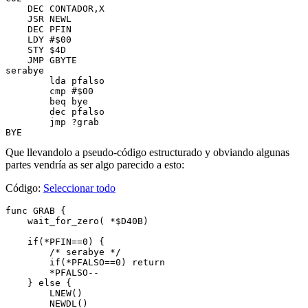
    DEC CONTADOR,X

    JSR NEWL

    DEC PFIN

    LDY #$00

    STY $4D

    JMP GBYTE

serabye

	lda pfalso

	cmp #$00

	beq bye

	dec pfalso

	jmp ?grab

Que llevandolo a pseudo-código estructurado y obviando algunas
partes vendría as ser algo parecido a esto:
Código:
Seleccionar todo
func GRAB {

    wait_for_zero( *$D40B)

    if(*PFIN==0) {

        /* serabye */

        if(*PFALSO==0) return

        *PFALSO--

    } else {

        LNEW()

        NEWDL()
