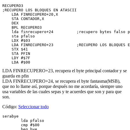
RECUPERO3

;RECUPERO LOS BLOQUES EN ATASCII

    LDA FINRECUPERO+20,X

    STA CONTADOR,X

    DEX

    BPL RECUPERO3

    lda finrecupero+24		;recupero bytes falso para 256k

    sta pfalso

    LDX #$03

    LDA FINRECUPERO+23		;RECUPERO LOS BLOQUES EN BYTE

    STX $41

    STA PFIN

    LDY #$7F

    LDA #$00
LDA FINRECUPERO+23, recupera el byte principal contador y se
guarda en pfin
LDA FINRECUPERO+24, se recupera el byte fantasma(MSB),
que no lo llame así, porque después no me acordaría, siempre uno
usa variables de las cuales sepas y te acuerdes que son y para que
son.
Código:
Seleccionar todo
serabye

	lda pfalso

	cmp #$00

	beq bye
