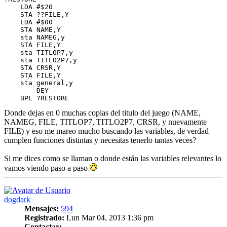
    LDA #$20

    STA ??FILE,Y

    LDA #$00

    STA NAME,Y

    sta NAMEG,y

    STA FILE,Y

    sta TITLOP7,y

    sta TITLO2P7,y

    STA CRSR,Y

    STA FILE,Y

    sta general,y

	DEY

Donde dejas en 0 muchas copias del titulo del juego (NAME,
NAMEG, FILE, TITLOP7, TITLO2P7, CRSR, y nuevamente
FILE) y eso me mareo mucho buscando las variables, de verdad
cumplen funciones distintas y necesitas tenerlo tantas veces?
Si me dices como se llaman o donde están las variables relevantes lo
vamos viendo paso a paso
Arriba
dogdark
Mensajes:
594
Registrado:
Lun Mar 04, 2013 1:36 pm
Contactar: