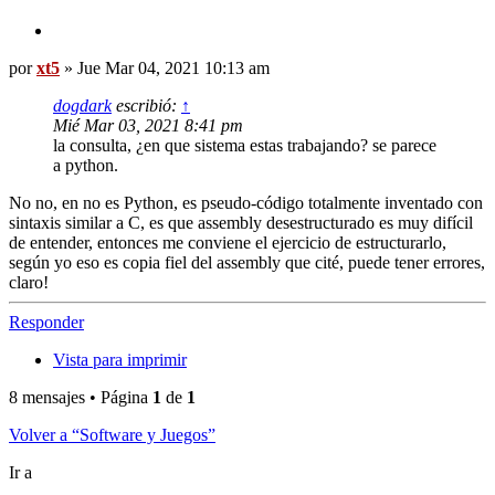
Citar
Mensaje
por
xt5
»
Jue Mar 04, 2021 10:13 am
dogdark
escribió:
↑
Mié Mar 03, 2021 8:41 pm
la consulta, ¿en que sistema estas trabajando? se parece
a python.
No no, en no es Python, es pseudo-código totalmente inventado con
sintaxis similar a C, es que assembly desestructurado es muy difícil
de entender, entonces me conviene el ejercicio de estructurarlo,
según yo eso es copia fiel del assembly que cité, puede tener errores,
claro!
Arriba
Responder
Vista para imprimir
8 mensajes • Página
1
de
1
Volver a “Software y Juegos”
Ir a