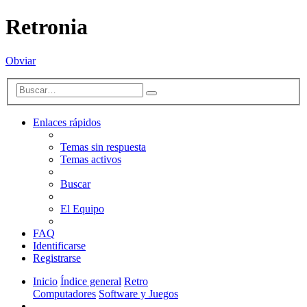
Retronia
Obviar
Búsqueda
Buscar
avanzada
Enlaces rápidos
Temas sin respuesta
Temas activos
Buscar
El Equipo
FAQ
Identificarse
Registrarse
Inicio
Índice general
Retro
Computadores
Software y Juegos
Buscar