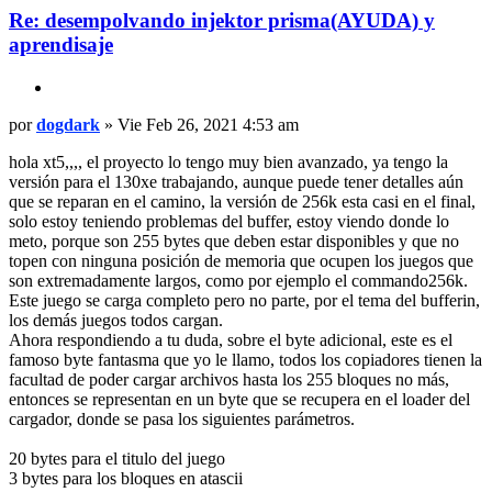
Re: desempolvando injektor prisma(AYUDA) y
aprendisaje
Citar
Mensaje
por
dogdark
»
Vie Feb 26, 2021 4:53 am
hola xt5,,,, el proyecto lo tengo muy bien avanzado, ya tengo la
versión para el 130xe trabajando, aunque puede tener detalles aún
que se reparan en el camino, la versión de 256k esta casi en el final,
solo estoy teniendo problemas del buffer, estoy viendo donde lo
meto, porque son 255 bytes que deben estar disponibles y que no
topen con ninguna posición de memoria que ocupen los juegos que
son extremadamente largos, como por ejemplo el commando256k.
Este juego se carga completo pero no parte, por el tema del bufferin,
los demás juegos todos cargan.
Ahora respondiendo a tu duda, sobre el byte adicional, este es el
famoso byte fantasma que yo le llamo, todos los copiadores tienen la
facultad de poder cargar archivos hasta los 255 bloques no más,
entonces se representan en un byte que se recupera en el loader del
cargador, donde se pasa los siguientes parámetros.
20 bytes para el titulo del juego
3 bytes para los bloques en atascii