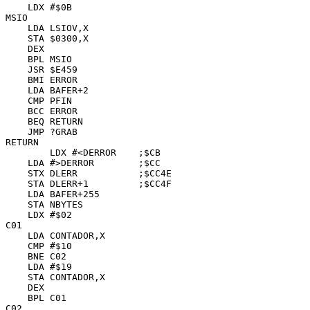
    LDX #$0B

MSIO

    LDA LSIOV,X

    STA $0300,X

    DEX

    BPL MSIO

    JSR $E459

    BMI ERROR

    LDA BAFER+2

    CMP PFIN

    BCC ERROR

    BEQ RETURN

    JMP ?GRAB

RETURN

	LDX #<DERROR	;$CB

    LDA #>DERROR	;$CC

    STX DLERR		;$CC4E

    STA DLERR+1		;$CC4F

    LDA BAFER+255

    STA NBYTES

    LDX #$02

C01

    LDA CONTADOR,X

    CMP #$10

    BNE C02

    LDA #$19

    STA CONTADOR,X

    DEX

    BPL C01

C02
