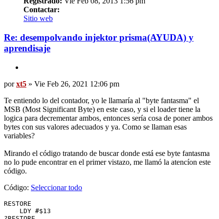
Registrado:
Vie Feb 08, 2013 1:56 pm
Contactar:
Contactar
Sitio web
xt5
Re: desempolvando injektor prisma(AYUDA) y
aprendisaje
Citar
Mensaje
por
xt5
»
Vie Feb 26, 2021 12:06 pm
Te entiendo lo del contador, yo le llamaría al "byte fantasma" el
MSB (Most Significant Byte) en este caso, y si el loader tiene la
logica para decrementar ambos, entonces sería cosa de poner ambos
bytes con sus valores adecuados y ya. Como se llaman esas
variables?
Mirando el código tratando de buscar donde está ese byte fantasma
no lo pude encontrar en el primer vistazo, me llamó la atencíon este
código.
Código:
Seleccionar todo
RESTORE

    LDY #$13

?RESTORE
