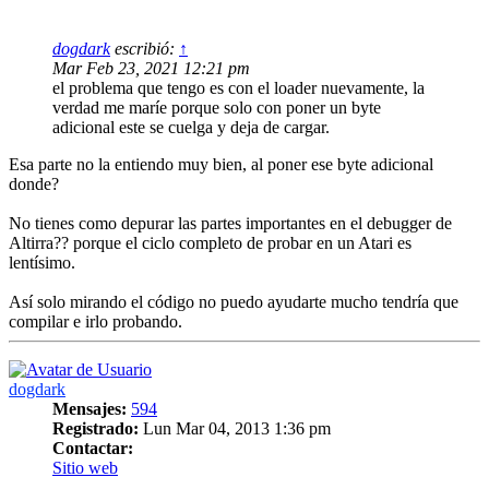
dogdark
escribió:
↑
Mar Feb 23, 2021 12:21 pm
el problema que tengo es con el loader nuevamente, la
verdad me maríe porque solo con poner un byte
adicional este se cuelga y deja de cargar.
Esa parte no la entiendo muy bien, al poner ese byte adicional
donde?
No tienes como depurar las partes importantes en el debugger de
Altirra?? porque el ciclo completo de probar en un Atari es
lentísimo.
Así solo mirando el código no puedo ayudarte mucho tendría que
compilar e irlo probando.
Arriba
dogdark
Mensajes:
594
Registrado:
Lun Mar 04, 2013 1:36 pm
Contactar:
Contactar
Sitio web
dogdark