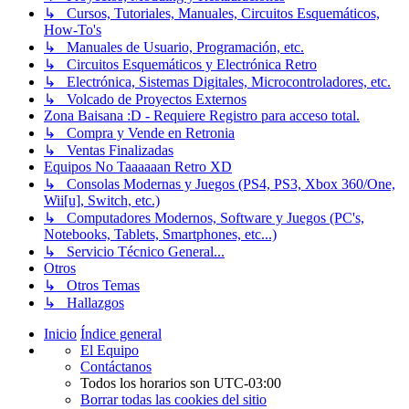
↳ Cursos, Tutoriales, Manuales, Circuitos Esquemáticos,
How-To's
↳ Manuales de Usuario, Programación, etc.
↳ Circuitos Esquemáticos y Electrónica Retro
↳ Electrónica, Sistemas Digitales, Microcontroladores, etc.
↳ Volcado de Proyectos Externos
Zona Baisana :D - Requiere Registro para acceso total.
↳ Compra y Vende en Retronia
↳ Ventas Finalizadas
Equipos No Taaaaaan Retro XD
↳ Consolas Modernas y Juegos (PS4, PS3, Xbox 360/One,
Wii[u], Switch, etc.)
↳ Computadores Modernos, Software y Juegos (PC's,
Notebooks, Tablets, Smartphones, etc...)
↳ Servicio Técnico General...
Otros
↳ Otros Temas
↳ Hallazgos
Inicio
Índice general
El Equipo
Contáctanos
Todos los horarios son
UTC-03:00
Borrar todas las cookies del sitio