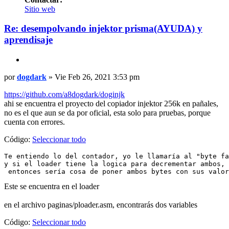
Contactar
Sitio web
dogdark
Re: desempolvando injektor prisma(AYUDA) y
aprendisaje
Citar
Mensaje
por
dogdark
»
Vie Feb 26, 2021 3:53 pm
https://github.com/a8dogdark/doginjk
ahi se encuentra el proyecto del copiador injektor 256k en pañales,
no es el que aun se da por oficial, esta solo para pruebas, porque
cuenta con errores.
Código:
Seleccionar todo
Te entiendo lo del contador, yo le llamaría al "byte fa
y si el loader tiene la logica para decrementar ambos,

 entonces sería cosa de poner ambos bytes con sus valor
Este se encuentra en el loader
en el archivo paginas/ploader.asm, encontrarás dos variables
Código:
Seleccionar todo