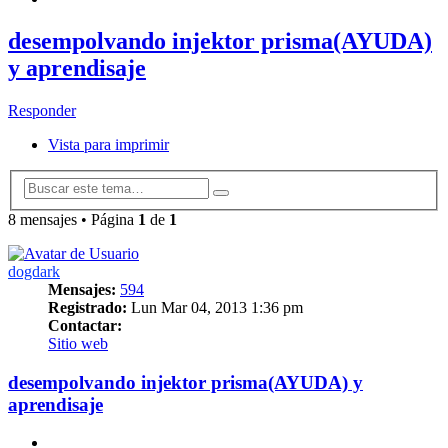
desempolvando injektor prisma(AYUDA)
y aprendisaje
Responder
Vista para imprimir
Búsqueda
Buscar
avanzada
8 mensajes • Página
1
de
1
dogdark
Mensajes:
594
Registrado:
Lun Mar 04, 2013 1:36 pm
Contactar:
Contactar
Sitio web
dogdark
desempolvando injektor prisma(AYUDA) y
aprendisaje
Citar