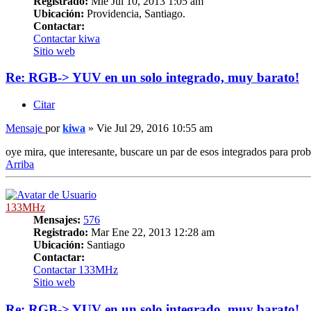
Registrado:
Mié Jul 10, 2013 1:05 am
Ubicación:
Providencia, Santiago.
Contactar:
Contactar kiwa
Sitio web
Re: RGB-> YUV en un solo integrado, muy barato!
Citar
Mensaje
por
kiwa
»
Vie Jul 29, 2016 10:55 am
oye mira, que interesante, buscare un par de esos integrados para prob
Arriba
133MHz
Mensajes:
576
Registrado:
Mar Ene 22, 2013 12:28 am
Ubicación:
Santiago
Contactar:
Contactar 133MHz
Sitio web
Re: RGB-> YUV en un solo integrado, muy barato!