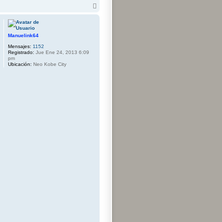
A
r
r
i
b
Manuelink64
a
Mensajes:
1152
Registrado:
Jue Ene 24, 2013 6:09
pm
Ubicación:
Neo Kobe City