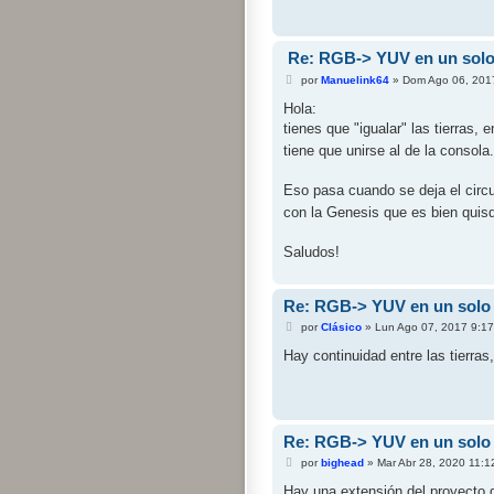
j
e
Re: RGB-> YUV en un solo 
M
por
Manuelink64
»
Dom Ago 06, 201
e
n
Hola:
s
tienes que "igualar" las tierras, 
a
j
tiene que unirse al de la consola
e
Eso pasa cuando se deja el circu
con la Genesis que es bien quisq
Saludos!
Re: RGB-> YUV en un solo 
M
por
Clásico
»
Lun Ago 07, 2017 9:1
e
n
Hay continuidad entre las tierras
s
a
j
e
Re: RGB-> YUV en un solo 
M
por
bighead
»
Mar Abr 28, 2020 11:1
e
n
Hay una extensión del proyecto q