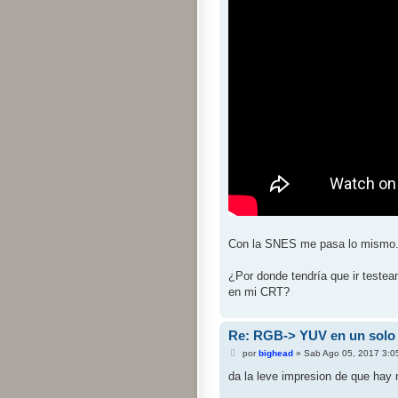
Con la SNES me pasa lo mismo
¿Por donde tendría que ir teste
en mi CRT?
Re: RGB-> YUV en un solo 
M
por
bighead
»
Sab Ago 05, 2017 3:0
e
n
da la leve impresion de que hay 
s
a