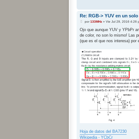
Re: RGB-> YUV en un solo 
M
por
133MHz
»
Vie Jul 29, 2016 4:26
e
n
Ojo que aunque YUV y YPbPr amb
s
de color, no son lo mismo! Las 
a
j
(que es el que nos interesa) por 
e
Hoja de datos del BA7230
Wikipedia - YCbCr