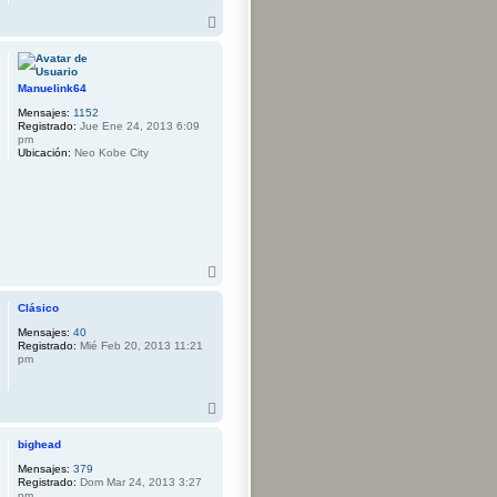
A
r
r
i
b
Manuelink64
a
Mensajes:
1152
Registrado:
Jue Ene 24, 2013 6:09
pm
Ubicación:
Neo Kobe City
A
r
r
Clásico
i
Mensajes:
40
b
Registrado:
Mié Feb 20, 2013 11:21
a
pm
A
r
r
bighead
i
Mensajes:
379
b
Registrado:
Dom Mar 24, 2013 3:27
a
pm