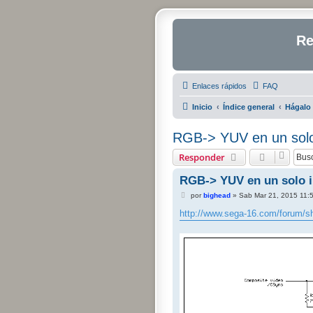
Re
Enlaces rápidos
FAQ
Inicio
Índice general
Hágalo 
RGB-> YUV en un solo
Responder
RGB-> YUV en un solo i
M
por
bighead
»
Sab Mar 21, 2015 11:
e
n
http://www.sega-16.com/forum/s
s
a
j
e