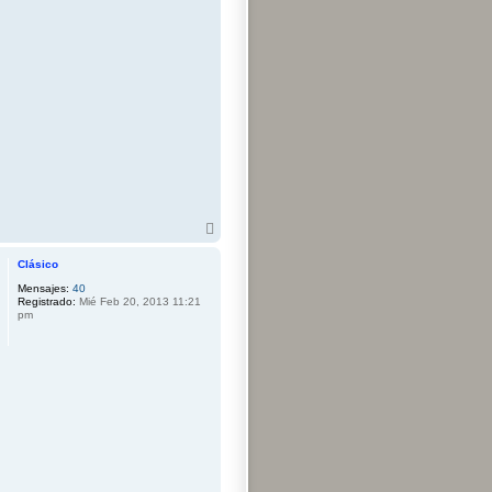
A
r
r
Clásico
i
Mensajes:
40
b
Registrado:
Mié Feb 20, 2013 11:21
a
pm