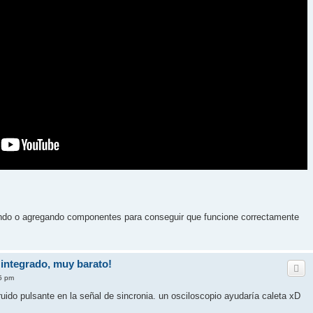
.
ando o agregando componentes para conseguir que funcione correctamente
integrado, muy barato!
5 pm
ruido pulsante en la señal de sincronia. un osciloscopio ayudaría caleta xD