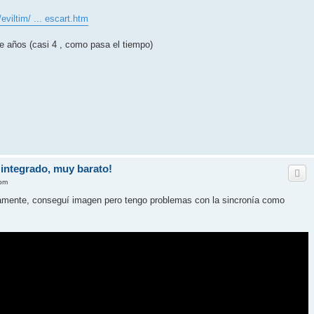
viltim/ ... escart.htm
e años (casi 4 , como pasa el tiempo)
integrado, muy barato!
 pm
ente, conseguí imagen pero tengo problemas con la sincronía como