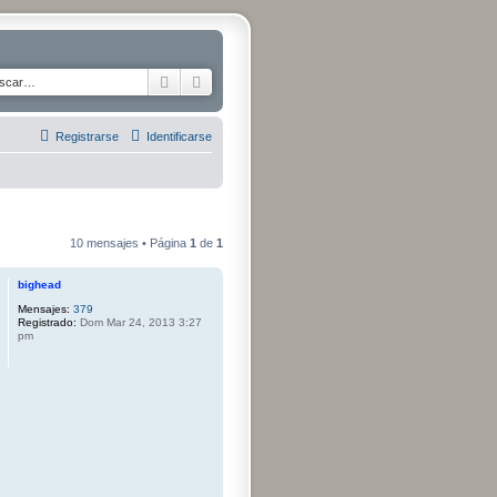
Buscar
Búsqueda avanzada
Registrarse
Identificarse
10 mensajes • Página
1
de
1
bighead
Mensajes:
379
Registrado:
Dom Mar 24, 2013 3:27
pm