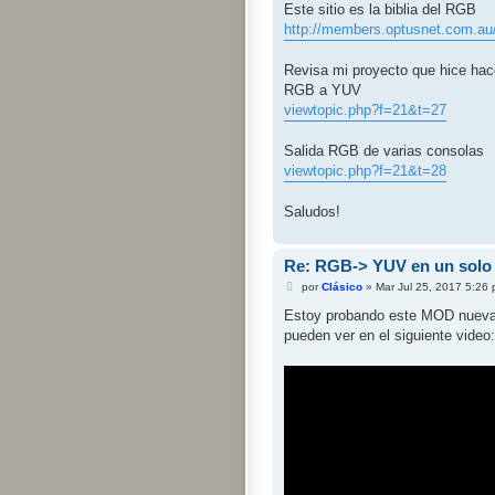
Este sitio es la biblia del RGB
http://members.optusnet.com.au/e
Revisa mi proyecto que hice hac
RGB a YUV
viewtopic.php?f=21&t=27
Salida RGB de varias consolas
viewtopic.php?f=21&t=28
Saludos!
Re: RGB-> YUV en un solo 
M
por
Clásico
»
Mar Jul 25, 2017 5:26
e
n
Estoy probando este MOD nuevam
s
pueden ver en el siguiente video:
a
j
e