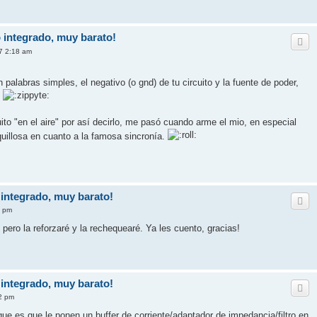
integrado, muy barato!
7 2:18 am
en palabras simples, el negativo (o gnd) de tu circuito y la fuente de poder,
.
ito "en el aire" por así decirlo, me pasó cuando arme el mio, en especial
uillosa en cuanto a la famosa sincronía.
integrado, muy barato!
7 pm
, pero la reforzaré y la rechequearé. Ya les cuento, gracias!
integrado, muy barato!
2 pm
ue es que le ponen un buffer de corriente/adaptador de impedancia/filtro en