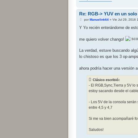
Re: RGB-> YUV en un solo 
M
por
Manuelink64
»
Vie Jul 29, 2016
e
n
Y Yo recién enterándome de est
s
a
j
me quiero volver chango!
e
La verdad, estuve buscando algún
lo chistoso es que los 3 op-amp
ahora podría hacer una versión a
Clásico escribió:
- El RGB,Sync,Tierra y 5V lo
estoy sacando desde el cable
- Los 5V de la consola serán 
entre 4,5 y 4,7
Si me va bien acompañaré fot
Saludos!