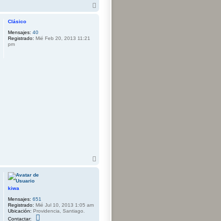
A
r
r
Clásico
i
Mensajes:
40
b
Registrado:
Mié Feb 20, 2013 11:21
a
pm
A
r
r
i
b
kiwa
a
Mensajes:
651
Registrado:
Mié Jul 10, 2013 1:05 am
Ubicación:
Providencia, Santiago.
C
Contactar: