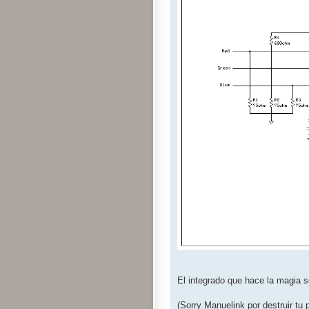
El integrado que hace la magia s
(Sorry Manuelink por destruir tu 