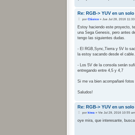
Re: RGB-> YUV en un solo 
M
por
Clásico
»
Jue Jul 28, 2016 11:3
e
n
Estoy haciendo este proyecto, te
s
una Sega Genesis, pero antes de 
a
j
tengo las siguientes dudas.
e
- El RGB,Sync,Tierra y 5V lo sa
la estoy sacando desde el cable.
- Los 5V de la consola serán suf
entregando entre 4,5 y 4,7
Si me va bien acompañaré fotos 
Saludos!
Re: RGB-> YUV en un solo 
M
por
kiwa
»
Vie Jul 29, 2016 10:55 a
e
n
oye mira, que interesante, busca
s
a
j
e