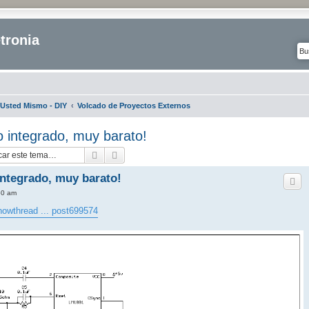
tronia
Usted Mismo - DIY
Volcado de Proyectos Externos
 integrado, muy barato!
Buscar
Búsqueda avanzada
ntegrado, muy barato!
50 am
howthread ... post699574