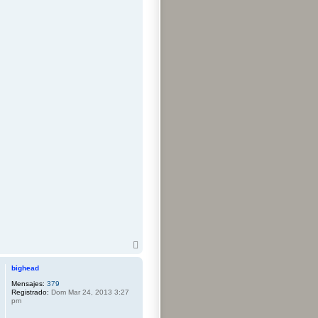
A
r
r
bighead
i
Mensajes:
379
b
Registrado:
Dom Mar 24, 2013 3:27
a
pm