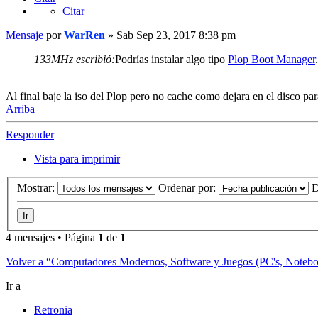
Citar
Mensaje
por
WarRen
»
Sab Sep 23, 2017 8:38 pm
133MHz escribió:
Podrías instalar algo tipo
Plop Boot Manager
.
Al final baje la iso del Plop pero no cache como dejara en el disco para
Arriba
Responder
Vista para imprimir
Mostrar:
Ordenar por:
D
4 mensajes • Página
1
de
1
Volver a “Computadores Modernos, Software y Juegos (PC's, Notebook
Ir a
Retronia