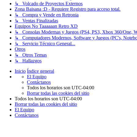
↳ Volcado de Proyectos Externos
Zona Baisana :D - Requiere Registro para acceso total.
↳ Compra y Vende en Retronia
↳ Ventas Finalizadas
Equipos No Taaaaaan Retro XD
↳ Consolas Modernas y Juegos (PS4, PS3, Xbox 360/One, Wii[
↳ Computadores Modernos, Software y Juegos (PC's, Notebooks
↳ Servicio Técnico General...
Otros
↳ Otros Temas
↳ Hallazgos
Inicio
Índice general
El Equipo
Contáctanos
Todos los horarios son
UTC-04:00
Borrar todas las cookies del sitio
Todos los horarios son
UTC-04:00
Borrar todas las cookies del sitio
El Equipo
Contáctanos