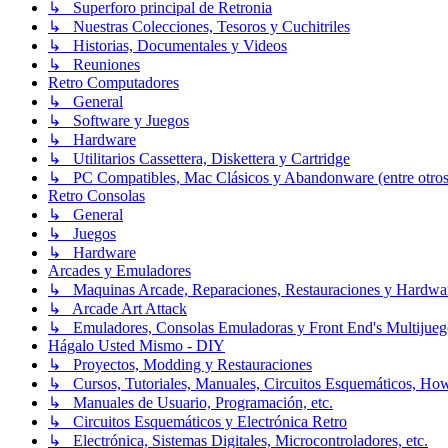
↳ Superforo principal de Retronia
↳ Nuestras Colecciones, Tesoros y Cuchitriles
↳ Historias, Documentales y Videos
↳ Reuniones
Retro Computadores
↳ General
↳ Software y Juegos
↳ Hardware
↳ Utilitarios Cassettera, Diskettera y Cartridge
↳ PC Compatibles, Mac Clásicos y Abandonware (entre otros
Retro Consolas
↳ General
↳ Juegos
↳ Hardware
Arcades y Emuladores
↳ Maquinas Arcade, Reparaciones, Restauraciones y Hardwa
↳ Arcade Art Attack
↳ Emuladores, Consolas Emuladoras y Front End's Multijueg
Hágalo Usted Mismo - DIY
↳ Proyectos, Modding y Restauraciones
↳ Cursos, Tutoriales, Manuales, Circuitos Esquemáticos, Ho
↳ Manuales de Usuario, Programación, etc.
↳ Circuitos Esquemáticos y Electrónica Retro
↳ Electrónica, Sistemas Digitales, Microcontroladores, etc.