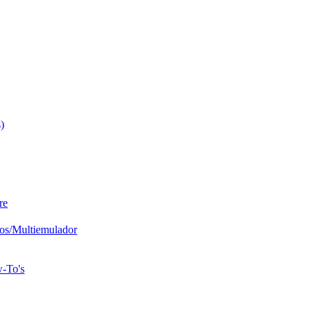
)
re
os/Multiemulador
w-To's