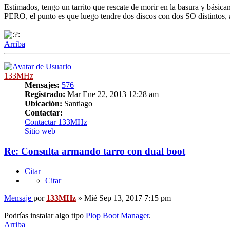
Estimados, tengo un tarrito que rescate de morir en la basura y básic
PERO, el punto es que luego tendre dos discos con dos SO distintos, 
Arriba
133MHz
Mensajes:
576
Registrado:
Mar Ene 22, 2013 12:28 am
Ubicación:
Santiago
Contactar:
Contactar 133MHz
Sitio web
Re: Consulta armando tarro con dual boot
Citar
Citar
Mensaje
por
133MHz
»
Mié Sep 13, 2017 7:15 pm
Podrías instalar algo tipo
Plop Boot Manager
.
Arriba