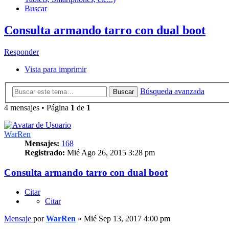
Buscar
Consulta armando tarro con dual boot
Responder
Vista para imprimir
Búsqueda avanzada
Buscar
4 mensajes • Página
1
de
1
WarRen
Mensajes:
168
Registrado:
Mié Ago 26, 2015 3:28 pm
Consulta armando tarro con dual boot
Citar
Citar
Mensaje
por
WarRen
»
Mié Sep 13, 2017 4:00 pm