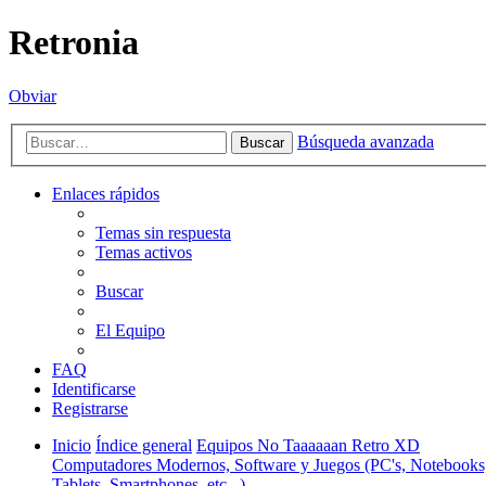
Retronia
Obviar
Búsqueda avanzada
Buscar
Enlaces rápidos
Temas sin respuesta
Temas activos
Buscar
El Equipo
FAQ
Identificarse
Registrarse
Inicio
Índice general
Equipos No Taaaaaan Retro XD
Computadores Modernos, Software y Juegos (PC's, Notebooks
Tablets, Smartphones, etc...)