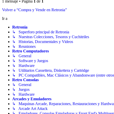
1 mensaje • Página
1
de
1
Volver a “Compra y Vende en Retronia”
Ir a
Retronia
↳ Superforo principal de Retronia
↳ Nuestras Colecciones, Tesoros y Cuchitriles
↳ Historias, Documentales y Videos
↳ Reuniones
Retro Computadores
↳ General
↳ Software y Juegos
↳ Hardware
↳ Utilitarios Cassettera, Diskettera y Cartridge
↳ PC Compatibles, Mac Clásicos y Abandonware (entre otros
Retro Consolas
↳ General
↳ Juegos
↳ Hardware
Arcades y Emuladores
↳ Maquinas Arcade, Reparaciones, Restauraciones y Hardwa
↳ Arcade Art Attack
↳ Emuladores, Consolas Emuladoras y Front End's Multijueg