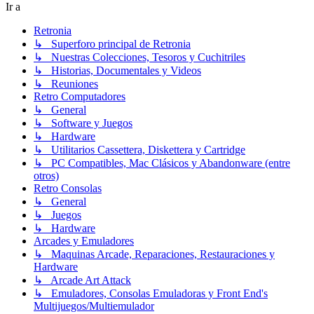
Ir a
Retronia
↳ Superforo principal de Retronia
↳ Nuestras Colecciones, Tesoros y Cuchitriles
↳ Historias, Documentales y Videos
↳ Reuniones
Retro Computadores
↳ General
↳ Software y Juegos
↳ Hardware
↳ Utilitarios Cassettera, Diskettera y Cartridge
↳ PC Compatibles, Mac Clásicos y Abandonware (entre
otros)
Retro Consolas
↳ General
↳ Juegos
↳ Hardware
Arcades y Emuladores
↳ Maquinas Arcade, Reparaciones, Restauraciones y
Hardware
↳ Arcade Art Attack
↳ Emuladores, Consolas Emuladoras y Front End's
Multijuegos/Multiemulador