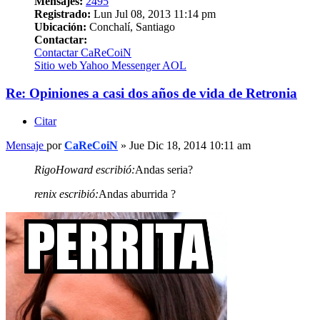
Mensajes:
2495
Registrado:
Lun Jul 08, 2013 11:14 pm
Ubicación:
Conchalí, Santiago
Contactar:
Contactar CaReCoiN
Sitio web
Yahoo Messenger
AOL
Re: Opiniones a casi dos años de vida de Retronia
Citar
Mensaje
por
CaReCoiN
»
Jue Dic 18, 2014 10:11 am
RigoHoward escribió:
Andas seria?
renix escribió:
Andas aburrida ?