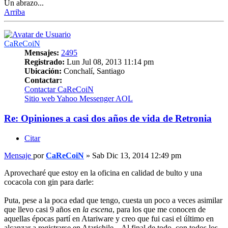
Un abrazo...
Arriba
CaReCoiN
Mensajes:
2495
Registrado:
Lun Jul 08, 2013 11:14 pm
Ubicación:
Conchalí, Santiago
Contactar:
Contactar CaReCoiN
Sitio web
Yahoo Messenger
AOL
Re: Opiniones a casi dos años de vida de Retronia
Citar
Mensaje
por
CaReCoiN
»
Sab Dic 13, 2014 12:49 pm
Aprovecharé que estoy en la oficina en calidad de bulto y una
cocacola con gin para darle:
Puta, pese a la poca edad que tengo, cuesta un poco a veces asimilar
que llevo casi 9 años en
la escena
, para los que me conocen de
aquellas épocas partí en Atariware y creo que fui casi el último en
alcanzar a registrarse en Atarichile... Al final de todo, con todos los