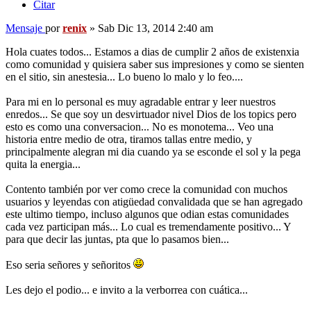
Citar
Mensaje
por
renix
»
Sab Dic 13, 2014 2:40 am
Hola cuates todos... Estamos a dias de cumplir 2 años de existenxia
como comunidad y quisiera saber sus impresiones y como se sienten
en el sitio, sin anestesia... Lo bueno lo malo y lo feo....
Para mi en lo personal es muy agradable entrar y leer nuestros
enredos... Se que soy un desvirtuador nivel Dios de los topics pero
esto es como una conversacion... No es monotema... Veo una
historia entre medio de otra, tiramos tallas entre medio, y
principalmente alegran mi dia cuando ya se esconde el sol y la pega
quita la energia...
Contento también por ver como crece la comunidad con muchos
usuarios y leyendas con atigüedad convalidada que se han agregado
este ultimo tiempo, incluso algunos que odian estas comunidades
cada vez participan más... Lo cual es tremendamente positivo... Y
para que decir las juntas, pta que lo pasamos bien...
Eso seria señores y señoritos
Les dejo el podio... e invito a la verborrea con cuática...