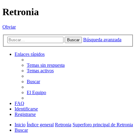
Retronia
Obviar
Búsqueda avanzada
Buscar
Enlaces rápidos
Temas sin respuesta
Temas activos
Buscar
El Equipo
FAQ
Identificarse
Registrarse
Inicio
Índice general
Retronia
Superforo principal de Retronia
Buscar