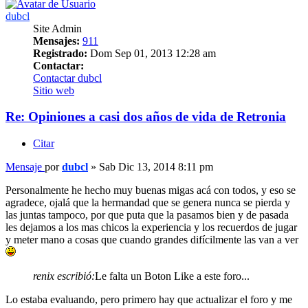
dubcl
Site Admin
Mensajes:
911
Registrado:
Dom Sep 01, 2013 12:28 am
Contactar:
Contactar dubcl
Sitio web
Re: Opiniones a casi dos años de vida de Retronia
Citar
Mensaje
por
dubcl
»
Sab Dic 13, 2014 8:11 pm
Personalmente he hecho muy buenas migas acá con todos, y eso se
agradece, ojalá que la hermandad que se genera nunca se pierda y
las juntas tampoco, por que puta que la pasamos bien y de pasada
les dejamos a los mas chicos la experiencia y los recuerdos de jugar
y meter mano a cosas que cuando grandes difícilmente las van a ver
renix escribió:
Le falta un Boton Like a este foro...
Lo estaba evaluando, pero primero hay que actualizar el foro y me