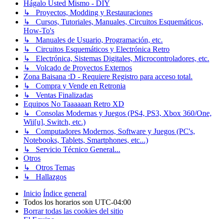
Hágalo Usted Mismo - DIY
↳ Proyectos, Modding y Restauraciones
↳ Cursos, Tutoriales, Manuales, Circuitos Esquemáticos,
How-To's
↳ Manuales de Usuario, Programación, etc.
↳ Circuitos Esquemáticos y Electrónica Retro
↳ Electrónica, Sistemas Digitales, Microcontroladores, etc.
↳ Volcado de Proyectos Externos
Zona Baisana :D - Requiere Registro para acceso total.
↳ Compra y Vende en Retronia
↳ Ventas Finalizadas
Equipos No Taaaaaan Retro XD
↳ Consolas Modernas y Juegos (PS4, PS3, Xbox 360/One,
Wii[u], Switch, etc.)
↳ Computadores Modernos, Software y Juegos (PC's,
Notebooks, Tablets, Smartphones, etc...)
↳ Servicio Técnico General...
Otros
↳ Otros Temas
↳ Hallazgos
Inicio
Índice general
Todos los horarios son
UTC-04:00
Borrar todas las cookies del sitio