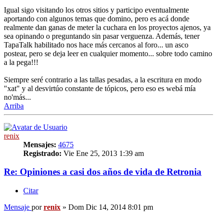
Igual sigo visitando los otros sitios y participo eventualmente
aportando con algunos temas que domino, pero es acá donde
realmente dan ganas de meter la cuchara en los proyectos ajenos, ya
sea opinando o preguntando sin pasar verguenza. Además, tener
TapaTalk habilitado nos hace más cercanos al foro... un asco
postear, pero se deja leer en cualquier momento... sobre todo camino
a la pega!!!
Siempre seré contrario a las tallas pesadas, a la escritura en modo
"xat" y al desvirtúo constante de tópicos, pero eso es webá mía
no'más...
Arriba
renix
Mensajes:
4675
Registrado:
Vie Ene 25, 2013 1:39 am
Re: Opiniones a casi dos años de vida de Retronia
Citar
Mensaje
por
renix
»
Dom Dic 14, 2014 8:01 pm