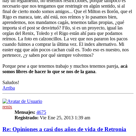
hay un reglamento, no tenemos restricciones, porque tampoco es
necesario que nos tengamos que restringir en algún sentido, si al
final de cierto modo somos amigos... Que el Milton es llorón, que el
Rigo es maraca, tate, ahí está, nos reímos y lo pasamos bien,
aprendemos, nos mandamos cagás, tenemos tallas propias, ¿qué
importa si el post se desvirtuó? Filo, si es un proyecto, igual las
orgías del Renix, Toledo y el Rigo están ahí para que podamos
reírnos. La foto en calzoncillos. La vez que nos pararon los pacos
cuando fuimos a comprar la última vez. El index alternativo. Mi
easter egg que aún pocos cachan cuál es. Todo eso es nuestro, nos
pertenece, ¿y saben por qué siempre volvemos?
Porque pese a que tenemos trabajo y muchos tenemos pareja,
acá
somos libres de hacer lo que se nos de la gana
.
Saludos!
Arriba
renix
Mensajes:
4675
Registrado:
Vie Ene 25, 2013 1:39 am
Re: Opiniones a casi dos años de vida de Retronia