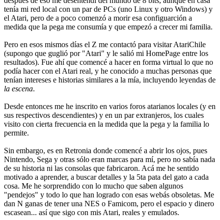
después de eso me desentendí del mundo de 8 bits, aunque en casa
tenía mi red local con un par de PCs (uno Linux y otro Windows) y
el Atari, pero de a poco comenzó a morir esa configuarción a
medida que la pega me consumía y que empezó a crecer mi familia.
Pero en esos mismos días el Z me contactó para visitar AtariChile
(supongo que guglió por "Atari" y le salió mi HomePage entre los
resultados). Fue ahí que comencé a hacer en forma virtual lo que no
podía hacer con el Atari real, y he conocido a muchas personas que
tenían intereses e historias similares a la mía, incluyendo leyendas de
la escena
.
Desde entonces me he inscrito en varios foros atarianos locales (y en
sus respectivos descendientes) y en un par extranjeros, los cuales
visito con cierta frecuencia en la medida que la pega y la familia lo
permite.
Sin embargo, es en Retronia donde comencé a abrir los ojos, pues
Nintendo, Sega y otras sólo eran marcas para mí, pero no sabía nada
de su historia ni las consolas que fabricaron. Acá me he sentido
motivado a aprender, a buscar detalles y la 5ta pata del gato a cada
cosa. Me he sorprendido con lo mucho que saben algunos
"pendejos" y todo lo que han logrado con esas webás obsoletas. Me
dan N ganas de tener una NES o Famicom, pero el espacio y dinero
escasean... así que sigo con mis Atari, reales y emulados.