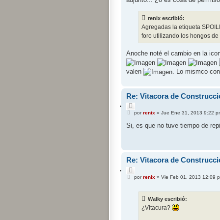
renix escribió:
Agregadas la etiqueta SPOILE
foro utilizando los hongos de
Anoche noté el cambio en la icon
valen
. Lo mismco co
Re: Vitacora de Construcci
C
M
i
por
renix
»
Jue Ene 31, 2013 9:22 p
e
t
n
Si, es que no tuve tiempo de rep
a
s
r
a
j
e
Re: Vitacora de Construcci
C
M
i
por
renix
»
Vie Feb 01, 2013 12:09 
e
t
n
a
s
r
Walky escribió:
a
j
¿Vitacura?
e