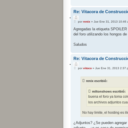
Re: Vitacora de Construcci
C
M
i
por
renix
»
Jue Ene 31, 2013 10:46
e
t
n
Agregadas la etiqueta SPOILER y
a
s
r
del foro utilizando los hongos de
a
j
e
Saludos
Re: Vitacora de Construcci
C
M
i
por
vitoco
»
Jue Ene 31, 2013 2:37 
e
t
n
a
s
r
renix escribió:
a
j
e
miltonshows escribió:
buena el foro ya toma co
los archivos adjuntos cuan
No hay limite, el hosting es il
¿Adjuntos? ¿Se pueden agregar 
adjunto... ¿o es cosa de permis