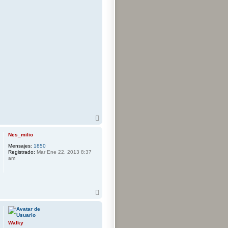
A
r
r
Nes_milio
i
Mensajes:
1850
b
Registrado:
Mar Ene 22, 2013 8:37
a
am
A
r
r
i
b
Walky
a