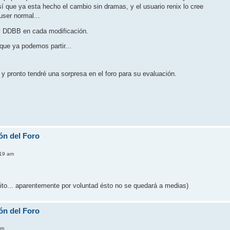
í que ya esta hecho el cambio sin dramas, y el usuario renix lo cree
ser normal...
 y DDBB en cada modificación.
que ya podemos partir...
y pronto tendré una sorpresa en el foro para su evaluación.
ón del Foro
:19 am
cito... aparentemente por voluntad ésto no se quedará a medias)
ón del Foro
pm