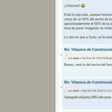
e
t
n
¿Vitacura?
a
s
r
a
j
Está la raja todo, aunque hones
e
cerca de un 30% del ancho de la 
aproximadamente el 50% de la pan
hora de poner imágenes es moles
Lo otro es que a Sonic se le e
Re: Vitacora de Construcci
C
M
i
por
renix
»
Vie Ene 25, 2013 5:38 p
e
t
n
Bueno, veré lo del ancho del foro
a
s
r
a
j
e
Re: Vitacora de Construcci
C
M
i
por
renix
»
Sab Ene 26, 2013 11:33
e
t
n
Agregada etiqueta BBCode para 
a
s
r
a
j
e