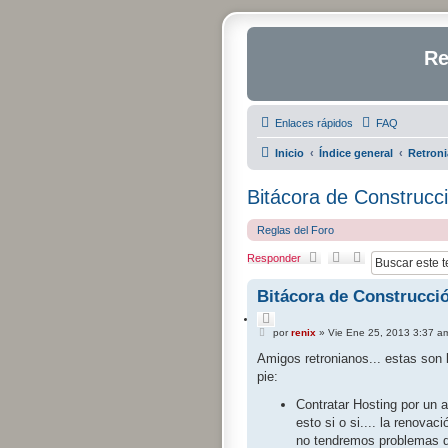
Re
Enlaces rápidos
FAQ
Inicio
Índice general
Retroni
Bitácora de Construcc
Reglas del Foro
Responder
Bitácora de Construcció
C
M
i
por
renix
»
Vie Ene 25, 2013 3:37 a
e
t
n
Amigos retronianos... estas son 
a
s
r
pie:
a
j
Contratar Hosting por un a
e
esto si o si.... la renova
no tendremos problemas d