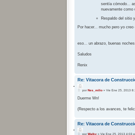
sentía cómodo... as
nuevamente como u
Respaldo del sitio
Por hacer... mucho pero yo creo 
eso... un abrazo, buenas noches 
Saludos
Renix
Re: Vitacora de Construcci
C
M
i
por
Nes_milio
»
Vie Ene 25, 2013 8
e
t
n
Duerme Wn!
a
s
r
a
j
(Respecto a los avances, te feli
e
Re: Vitacora de Construcci
C
M
i
por
Walky
»
Vie Ene 25, 2013 4:03 