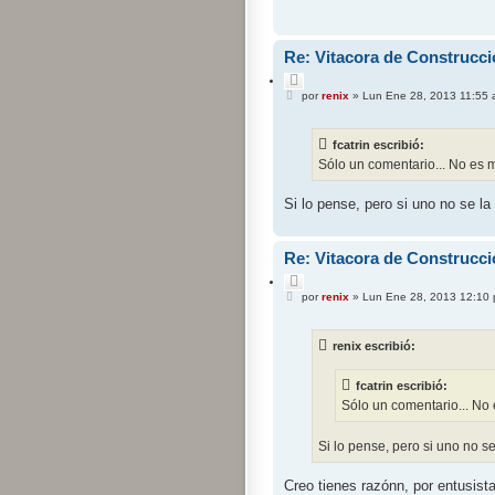
e
Re: Vitacora de Construcci
C
M
i
por
renix
»
Lun Ene 28, 2013 11:55
e
t
n
a
s
r
fcatrin escribió:
a
j
Sólo un comentario... No es
e
Si lo pense, pero si uno no se la
Re: Vitacora de Construcci
C
M
i
por
renix
»
Lun Ene 28, 2013 12:10
e
t
n
a
s
r
renix escribió:
a
j
e
fcatrin escribió:
Sólo un comentario... No
Si lo pense, pero si uno no s
Creo tienes razónn, por entusist