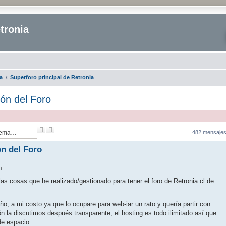
tronia
a
Superforo principal de Retronia
ión del Foro
B
B
482 mensaje
u
ú
s
s
n del Foro
c
q
a
u
r
e
m
d
a
las cosas que he realizado/gestionado para tener el foro de Retronia.cl de
a
v
a
ño, a mi costo ya que lo ocupare para web-iar un rato y quería partir con
n
ción la discutimos después transparente, el hosting es todo ilimitado así que
z
a
e espacio.