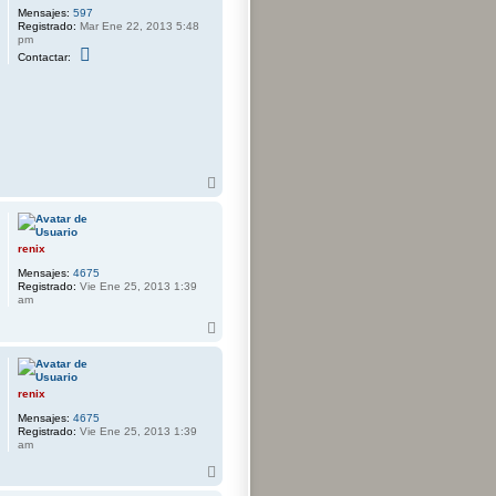
Mensajes:
597
Registrado:
Mar Ene 22, 2013 5:48
pm
C
Contactar:
o
n
t
a
c
t
a
r
W
A
a
r
l
k
r
y
i
b
renix
a
Mensajes:
4675
Registrado:
Vie Ene 25, 2013 1:39
am
A
r
r
i
b
renix
a
Mensajes:
4675
Registrado:
Vie Ene 25, 2013 1:39
am
A
r