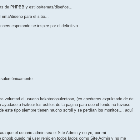
d
a
bas de PHPBB y estilos/temas/diseños...
Tema/diseño para el sitio...
ners esperando se inspire por el definitivo...
.. salomónicamente...
na voluntad el usuario kakotodopulentoso, (ex cpedreros expuksado de de
 ayudase a twikear los estilos de la pagina para que el fondo no tuviese
 de este tipo siempre tienen mucho scroll y se perdían los monitos.... aquí
ra que el usuario admin sea el Site Admin y no yo, por mi
 phpbb quedo mi user renix en todos lados como Site Admin y no me