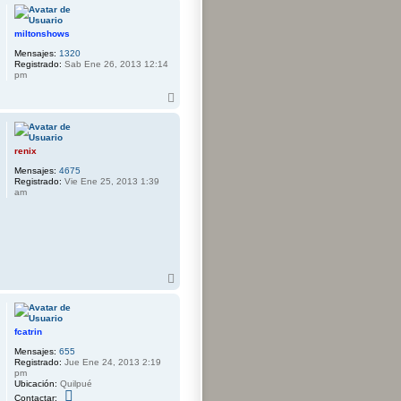
r
i
b
miltonshows
a
Mensajes:
1320
Registrado:
Sab Ene 26, 2013 12:14
pm
A
r
r
i
b
renix
a
Mensajes:
4675
Registrado:
Vie Ene 25, 2013 1:39
am
A
r
r
i
b
fcatrin
a
Mensajes:
655
Registrado:
Jue Ene 24, 2013 2:19
pm
Ubicación:
Quilpué
C
Contactar: