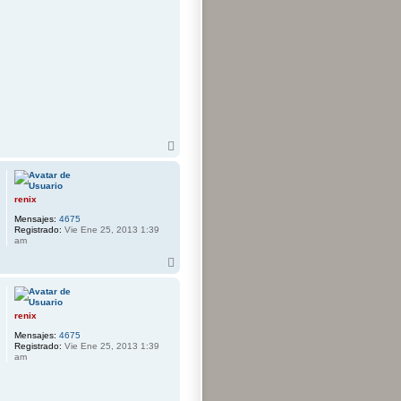
o
A
r
r
i
b
renix
a
Mensajes:
4675
Registrado:
Vie Ene 25, 2013 1:39
am
A
r
r
i
b
renix
a
Mensajes:
4675
Registrado:
Vie Ene 25, 2013 1:39
am