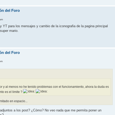
ón del Foro
 am
 YT para los mensajes y cambio de la iconografia de la pagina principal
 super mario.
ón del Foro
pm
lor y al menos no he tenido problemas con el funcionamiento, ahora la duda es
to es el limite ?
imitado en espacio...
adjuntos a los post? ¿Cómo? No veo nada que me permita poner un
os?