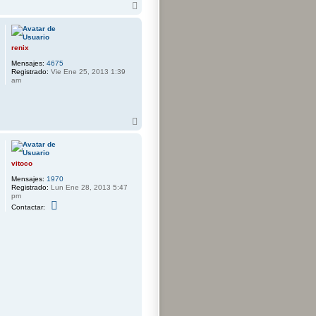
A
r
r
i
b
renix
a
Mensajes:
4675
Registrado:
Vie Ene 25, 2013 1:39
am
A
r
r
i
b
vitoco
a
Mensajes:
1970
Registrado:
Lun Ene 28, 2013 5:47
pm
C
Contactar:
o
n
t
a
c
t
a
r
v
i
t
o
c