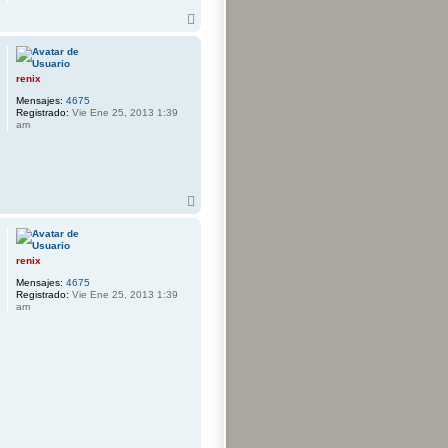
o
n
A
t
r
a
r
c
i
t
b
a
renix
r
a
f
Mensajes:
4675
c
Registrado:
Vie Ene 25, 2013 1:39
a
am
t
r
i
n
A
r
r
i
b
renix
a
Mensajes:
4675
Registrado:
Vie Ene 25, 2013 1:39
am