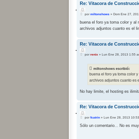
Re: Vitacora de Construcci
C
M
i
por
miltonshows
»
Dom Ene 27, 201
e
t
n
buena el foro ya toma color y al
a
s
r
archivos adjuntos cuanto es el l
a
j
e
Re: Vitacora de Construcci
C
M
i
por
renix
»
Lun Ene 28, 2013 1:55 
e
t
n
a
s
r
miltonshows escribió:
a
j
buena el foro ya toma color 
e
archivos adjuntos cuanto es e
No hay limite, el hosting es ilimi
Re: Vitacora de Construcci
C
M
i
por
fcatrin
»
Lun Ene 28, 2013 10:5
e
t
n
Sólo un comentario... No es muy
a
s
r
a
j