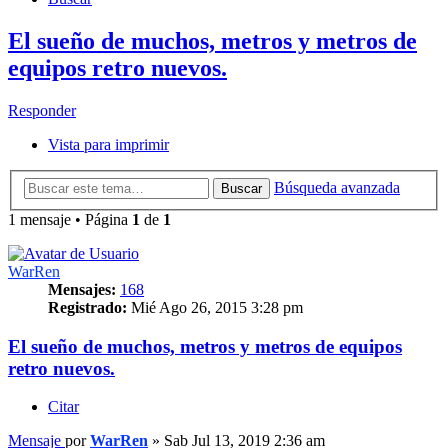
El sueño de muchos, metros y metros de
equipos retro nuevos.
Responder
Vista para imprimir
Búsqueda avanzada
Buscar
1 mensaje • Página
1
de
1
WarRen
Mensajes:
168
Registrado:
Mié Ago 26, 2015 3:28 pm
El sueño de muchos, metros y metros de equipos
retro nuevos.
Citar
Mensaje
por
WarRen
»
Sab Jul 13, 2019 2:36 am