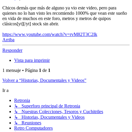
Chicos demás que más de alguno ya vio este video, pero para
quienes no lo han visto les recomiendo 1000% que vean este sueño
en vida de muchos en este foro, metros y metros de quipos
clásicos[yt][/yt] stock sin abrir.
https://www.youtube.com/watch?v=rvM82T3C2Ik
Arriba
Responder
Vista para imprimir
1 mensaje • Página
1
de
1
Volver a “Historias, Documentales y Videos”
Ir a
Retronia
↳ Superforo principal de Retronia
↳ Nuestras Colecciones, Tesoros y Cuchitriles
↳ Historias, Documentales y Videos
↳ Reuniones
Retro Computadores