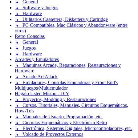
↳ General
↳ Software y Juegos
↳ Hardware
↳ Utilitarios Cassettera, Diskettera y Cartridge
↳ PC Compatibles, Mac Clásicos y Abandonware (entre
otros)
Retro Consolas
↳ General
↳ Juegos
↳ Hardware
Arcades y Emuladores
↳ Maquinas Arcade, Reparaciones, Restauraciones y
Hardware
↳ Arcade Art Attack
↳ Emuladores, Consolas Emuladoras y Front End's
Multijuegos/Multiemulador
Hágalo Usted Mismo - DIY
↳ Proyectos, Modding y Restauraciones
↳ Cursos, Tutoriales, Manuales, Circuitos Esquemáticos,
How-To's
↳ Manuales de Usuario, Programación, etc.
↳ Circuitos Esquemáticos y Electrónica Retro
↳ Electrónica, Sistemas Digitales, Microcontroladores, etc.
↳ Volcado de Proyectos Externos