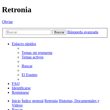
Retronia
Obviar
Búsqueda avanzada
Buscar
Enlaces rápidos
Temas sin respuesta
Temas activos
Buscar
El Equipo
FAQ
Identificarse
Registrarse
Inicio
Índice general
Retronia
Historias, Documentales y
Videos
Buscar