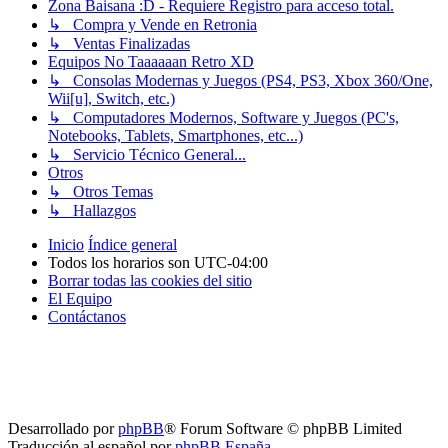
Zona Baisana :D - Requiere Registro para acceso total.
↳ Compra y Vende en Retronia
↳ Ventas Finalizadas
Equipos No Taaaaaan Retro XD
↳ Consolas Modernas y Juegos (PS4, PS3, Xbox 360/One,
Wii[u], Switch, etc.)
↳ Computadores Modernos, Software y Juegos (PC's,
Notebooks, Tablets, Smartphones, etc...)
↳ Servicio Técnico General...
Otros
↳ Otros Temas
↳ Hallazgos
Inicio
Índice general
Todos los horarios son
UTC-04:00
Borrar todas las cookies del sitio
El Equipo
Contáctanos
Desarrollado por
phpBB
® Forum Software © phpBB Limited
Traducción al español por
phpBB España