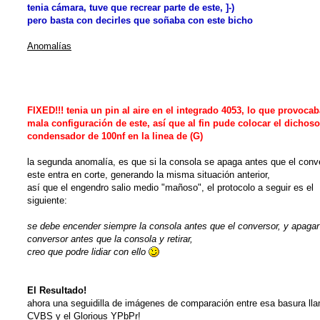
tenia cámara, tuve que recrear parte de este, ]-)
pero basta con decirles que soñaba con este bicho
Anomalías
una "anomalía" que no puedo identificar, es que debo quitar el conden
100nf de acople en la linea de (G) para obtener vídeo,
si se lo coloco, todo el circuito entra en corte y el tester registra 100m
FIXED!!! tenia un pin al aire en el integrado 4053, lo que provoca
mala configuración de este, así que al fin pude colocar el dichoso
condensador de 100nf en la linea de (G)
la segunda anomalía, es que si la consola se apaga antes que el conv
este entra en corte, generando la misma situación anterior,
así que el engendro salio medio "mañoso", el protocolo a seguir es el
siguiente:
se debe encender siempre la consola antes que el conversor, y apagar
conversor antes que la consola y retirar,
creo que podre lidiar con ello
El Resultado!
ahora una seguidilla de imágenes de comparación entre esa basura ll
CVBS y el Glorious YPbPr!