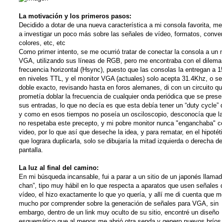
La motivación y los primeros pasos:
Decidido a dotar de una nueva característica a mi consola favorita, m
a investigar un poco más sobre las señales de vídeo, formatos, conve
colores, etc, etc
Como primer intento, se me ocurrió tratar de conectar la consola a un 
VGA, utilizando sus líneas de RGB, pero me encontraba con el dilema
frecuencia horizontal (Hsync), puesto que las consolas la entregan a 
en niveles TTL, y el monitor VGA (actuales) solo acepta 31.4Khz, o se
doble exacto, revisando hasta en foros alemanes, di con un circuito q
prometía doblar la frecuencia de cualquier onda periódica que se prese
sus entradas, lo que no decía es que esta debía tener un “duty cycle”
y como en esos tiempos no poseía un osciloscopio, desconocía que l
no respetaba este precepto, y mi pobre monitor nunca "enganchaba" c
video, por lo que así que deseche la idea, y para rematar, en el hipoté
que lograra duplicarla, solo se dibujaría la mitad izquierda o derecha de
pantalla.
La luz al final del camino:
En mi búsqueda incansable, fui a parar a un sitio de un japonés llama
chan”, tipo muy hábil en lo que respecta a aparatos que usen señales 
vídeo, el hizo exactamente lo que yo quería, y allí me di cuenta que m
mucho por comprender sobre la generación de señales para VGA, sin
embargo, dentro de un link muy oculto de su sitio, encontré un diseño
esquemático que al menos me abrió otra senda y genero nuevos bríos