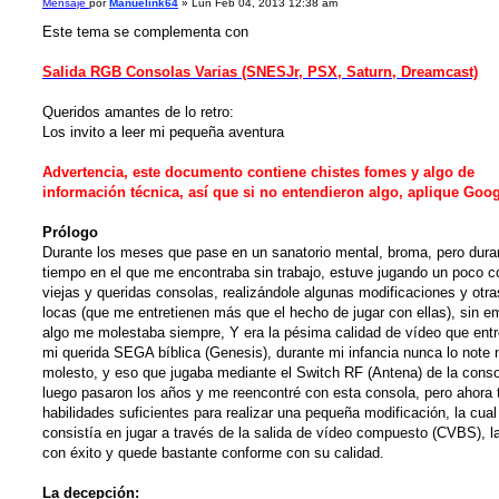
Mensaje
por
Manuelink64
»
Lun Feb 04, 2013 12:38 am
Este tema se complementa con
Salida RGB Consolas Varias (SNESJr, PSX, Saturn, Dreamcast)
Queridos amantes de lo retro:
Los invito a leer mi pequeña aventura
Advertencia, este documento contiene chistes fomes y algo de
información técnica, así que si no entendieron algo, aplique Goo
Prólogo
Durante los meses que pase en un sanatorio mental, broma, pero dura
tiempo en el que me encontraba sin trabajo, estuve jugando un poco c
viejas y queridas consolas, realizándole algunas modificaciones y otr
locas (que me entretienen más que el hecho de jugar con ellas), sin 
algo me molestaba siempre, Y era la pésima calidad de vídeo que ent
mi querida SEGA bíblica (Genesis), durante mi infancia nunca lo note 
molesto, y eso que jugaba mediante el Switch RF (Antena) de la conso
luego pasaron los años y me reencontré con esta consola, pero ahora 
habilidades suficientes para realizar una pequeña modificación, la cual
consistía en jugar a través de la salida de vídeo compuesto (CVBS), la
con éxito y quede bastante conforme con su calidad.
La decepción: