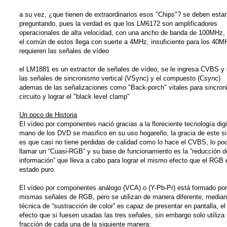
a su vez, ¿que tienen de extraordinarios esos "Chips"? se deben estar
preguntando, pues la verdad es que los LM6172 son amplificadores
operacionales de alta velocidad, con una ancho de banda de 100MHz,
el común de estos llega con suerte a 4MHz, insuficiente para los 40M
requieren las señales de vídeo
el LM1881 es un extractor de señales de vídeo, se le ingresa CVBS y 
las señales de sincronismo vertical (VSync) y el compuesto (Csync)
ademas de las señalizaciones como "Back-porch" vitales para sincroni
circuito y lograr el "black level clamp"
Un poco de Historia
El vídeo por componentes nació gracias a la floreciente tecnología digi
mano de los DVD se masifico en su uso hogareño, la gracia de este s
es que casi no tiene perdidas de calidad como lo hace el CVBS, lo po
llamar un “Cuasi-RGB” y su base de funcionamiento es la “reducción d
información” que lleva a cabo para lograr el mismo efecto que el RGB 
estado puro.
El vídeo por componentes análogo (VCA) o (Y-Pb-Pr) está formado por
mismas señales de RGB, pero se utilizan de manera diferente, median
técnica de “sustracción de color” es capaz de presentar en pantalla, e
efecto que si fuesen usadas las tres señales, sin embargo solo utiliza
fracción de cada una de la siguiente manera: