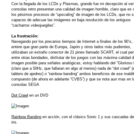
Con la llegada de los LCDs y Plasmas, grande fue mi decepción al ver
consolas retro presentan una calidad de imagen horrible, claro que es 
los pésimos procesos de “upscaling” de imagen de los LCDs, que no 
capaces de adecuar las imágenes en baja resolución de los antiguos
“cacharros videojuegiles”.
La frustración:
Navegando por los precarios tiempos de Internet a finales de los 90’s,
entere que gran parte de Europa, Japón y otros lados más pudientes,
utilizaban un extraño conector de 21 pines llamado SCART, el cual per
entre otras bondades, disfrutar de los juegos con las máxima calidad 
imagen posible para señales analógicas, estoy hablando del “Glorioso
(claro que a 50Hz, que fallaran en algo al menos) nada de “dot crawl” (
tablero de ajedrez) o “rainbow banding” ambos beneficios de ese maldi
compuesto (de ahora en adelante “CVBS”) y que se nota aun mas en l
consolas SEGA
Dot Crawl
en un DVD
Rainbow Banding
en acción, con el clásico Sonic 1 y sus cascadas de
iris.