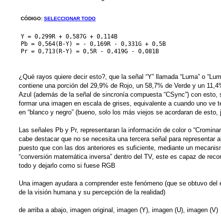
CÓDIGO:
SELECCIONAR TODO
Y = 0,299R + 0,587G + 0,114B

Pb = 0,564(B-Y) = - 0,169R - 0,331G + 0,5B

Pr = 0,713(R-Y) = 0,5R - 0,419G - 0,081B
¿Qué rayos quiere decir esto?, que la señal “Y” llamada “Luma” o “Lum
contiene una porción del 29,9% de Rojo, un 58,7% de Verde y un 11,
Azul (además de la señal de sincronía compuesta “CSync”) con esto, 
formar una imagen en escala de grises, equivalente a cuando uno ve t
en “blanco y negro” (bueno, solo los más viejos se acordaran de esto, j
Las señales Pb y Pr, representaran la información de color o “Crominan
cabe destacar que no se necesita una tercera señal para representar a
puesto que con las dos anteriores es suficiente, mediante un mecani
“conversión matemática inversa” dentro del TV, este es capaz de recon
todo y dejarlo como si fuese RGB
Una imagen ayudara a comprender este fenómeno (que se obtuvo del 
de la visión humana y su percepción de la realidad)
de arriba a abajo, imagen original, imagen (Y), imagen (U), imagen (V)