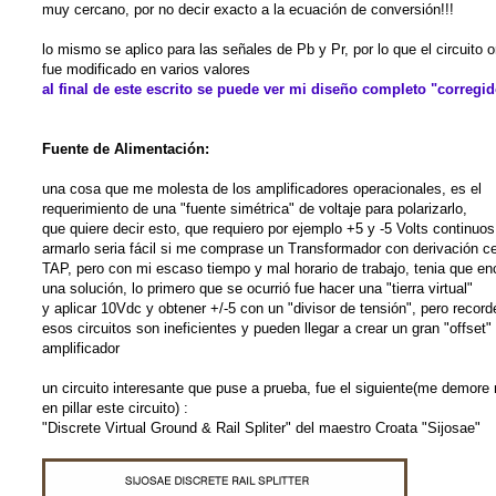
muy cercano, por no decir exacto a la ecuación de conversión!!!
lo mismo se aplico para las señales de Pb y Pr, por lo que el circuito or
fue modificado en varios valores
al final de este escrito se puede ver mi diseño completo "corregi
Fuente de Alimentación:
una cosa que me molesta de los amplificadores operacionales, es el
requerimiento de una "fuente simétrica" de voltaje para polarizarlo,
que quiere decir esto, que requiero por ejemplo +5 y -5 Volts continuos
armarlo seria fácil si me comprase un Transformador con derivación ce
TAP, pero con mi escaso tiempo y mal horario de trabajo, tenia que en
una solución, lo primero que se ocurrió fue hacer una "tierra virtual"
y aplicar 10Vdc y obtener +/-5 con un "divisor de tensión", pero recor
esos circuitos son ineficientes y pueden llegar a crear un gran "offset" 
amplificador
un circuito interesante que puse a prueba, fue el siguiente(me demor
en pillar este circuito) :
"Discrete Virtual Ground & Rail Spliter" del maestro Croata "Sijosae"