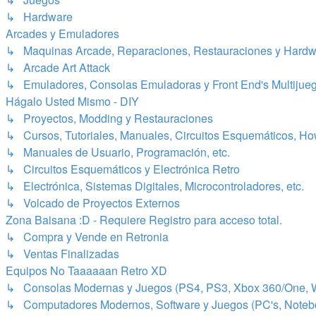
↳ Hardware
Arcades y Emuladores
↳ Maquinas Arcade, Reparaciones, Restauraciones y Hardw
↳ Arcade Art Attack
↳ Emuladores, Consolas Emuladoras y Front End's Multijue
Hágalo Usted Mismo - DIY
↳ Proyectos, Modding y Restauraciones
↳ Cursos, Tutoriales, Manuales, Circuitos Esquemáticos, Ho
↳ Manuales de Usuario, Programación, etc.
↳ Circuitos Esquemáticos y Electrónica Retro
↳ Electrónica, Sistemas Digitales, Microcontroladores, etc.
↳ Volcado de Proyectos Externos
Zona Baisana :D - Requiere Registro para acceso total.
↳ Compra y Vende en Retronia
↳ Ventas Finalizadas
Equipos No Taaaaaan Retro XD
↳ Consolas Modernas y Juegos (PS4, PS3, Xbox 360/One, Wii[
↳ Computadores Modernos, Software y Juegos (PC's, Notebook