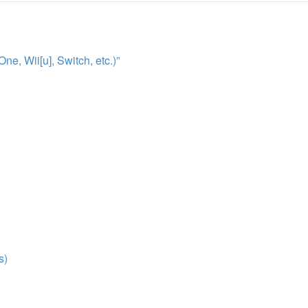
, Wii[u], Switch, etc.)”
s)