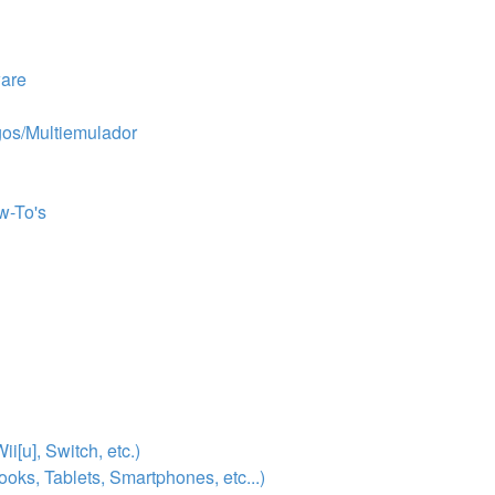
are
gos/Multiemulador
w-To's
u], Switch, etc.)
s, Tablets, Smartphones, etc...)