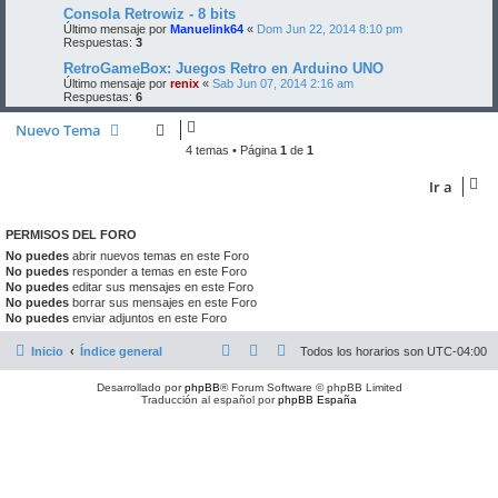
Consola Retrowiz - 8 bits
Último mensaje por
Manuelink64
«
Dom Jun 22, 2014 8:10 pm
Respuestas:
3
RetroGameBox: Juegos Retro en Arduino UNO
Último mensaje por
renix
«
Sab Jun 07, 2014 2:16 am
Respuestas:
6
Nuevo Tema
4 temas • Página
1
de
1
Ir a
PERMISOS DEL FORO
No puedes
abrir nuevos temas en este Foro
No puedes
responder a temas en este Foro
No puedes
editar sus mensajes en este Foro
No puedes
borrar sus mensajes en este Foro
No puedes
enviar adjuntos en este Foro
Inicio
Índice general
Todos los horarios son
UTC-04:00
Desarrollado por
phpBB
® Forum Software © phpBB Limited
Traducción al español por
phpBB España