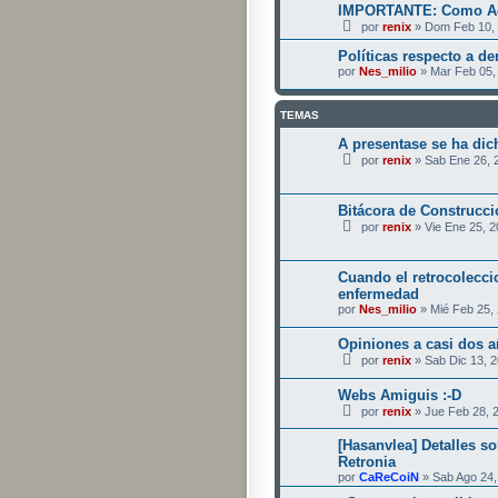
IMPORTANTE: Como Acti
por
renix
» Dom Feb 10, 
Políticas respecto a de
por
Nes_milio
» Mar Feb 05,
TEMAS
A presentase se ha dich
por
renix
» Sab Ene 26, 
Bitácora de Construcci
por
renix
» Vie Ene 25, 
Cuando el retrocolecci
enfermedad
por
Nes_milio
» Mié Feb 25,
Opiniones a casi dos a
por
renix
» Sab Dic 13, 
Webs Amiguis :-D
por
renix
» Jue Feb 28, 
[Hasanvlea] Detalles so
Retronia
por
CaReCoiN
» Sab Ago 24,