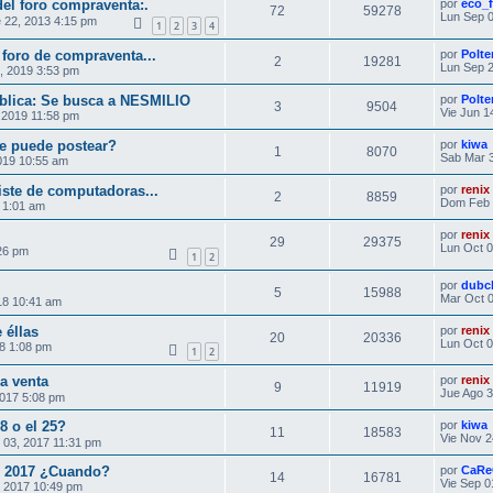
del foro compraventa:.
por
eco_
72
59278
Lun Sep 0
 22, 2013 4:15 pm
1
2
3
4
 foro de compraventa...
por
Polte
2
19281
Lun Sep 2
, 2019 3:53 pm
ública: Se busca a NESMILIO
por
Polte
3
9504
Vie Jun 1
 2019 11:58 pm
e puede postear?
por
kiwa
1
8070
Sab Mar 3
019 10:55 am
ste de computadoras...
por
renix
2
8859
Dom Feb 
 1:01 am
por
renix
29
29375
Lun Oct 0
:26 pm
1
2
por
dubc
5
15988
Mar Oct 0
18 10:41 am
 éllas
por
renix
20
20336
Lun Oct 0
8 1:08 pm
1
2
a venta
por
renix
9
11919
Jue Ago 3
2017 5:08 pm
8 o el 25?
por
kiwa
11
18583
Vie Nov 2
 03, 2017 11:31 pm
el 2017 ¿Cuando?
por
CaRe
14
16781
Vie Sep 0
 2017 10:49 pm