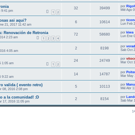
ronia
por
Rigo
32
39499
Mié Ago 0
 9:41 pm
1
2
osas asi aqui?
por
ticon
6
10614
Lun Feb 2
ne 21, 2017 11:42 am
s: Renovación de Retronia
por
kiwa
72
58680
Lun Ene 0
2014 2:23 am
1
2
3
4
por
vora
2
8198
Sab Oct 2
2016 4:05 am
por
vitoc
24
24749
Mar Oct 1
5 1:05 am
1
2
por
Polte
14
14787
Mar May 
6 9:22 am
o valida ( evento retro)
por
Manu
5
10113
Mié Abr 1
r 08, 2016 2:08 pm
o a la comunidad! :D
por
Land
2
8154
Sab Mar 1
r 17, 2016 11:05 pm
1