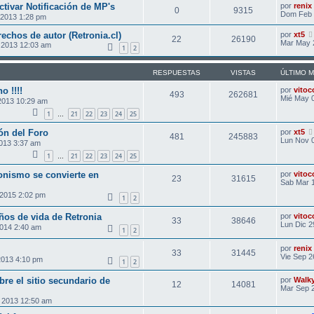
var Notificación de MP's
por
renix
0
9315
Dom Feb 
2013 1:28 pm
rechos de autor (Retronia.cl)
por
xt5
22
26190
Mar May 
 2013 12:03 am
1
2
RESPUESTAS
VISTAS
ÚLTIMO 
o !!!!
por
vitoc
493
262681
Mié May 
2013 10:29 am
1
21
22
23
24
25
…
ón del Foro
por
xt5
481
245883
Lun Nov 
2013 3:37 am
1
21
22
23
24
25
…
onismo se convierte en
por
vitoc
23
31615
Sab Mar 1
 2015 2:02 pm
1
2
ños de vida de Retronia
por
vitoc
33
38646
Lun Dic 2
2014 2:40 am
1
2
por
renix
33
31445
Vie Sep 2
2013 4:10 pm
1
2
bre el sitio secundario de
por
Walk
12
14081
Mar Sep 
 2013 12:50 am