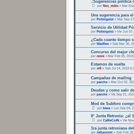
.:Sugerencias politica 
por
Nes_milio
» Mar Ene
Una sugerencia para el
por
Poltergeist
» Mar Sep 17
Servicio de Utilidad P
por
Poltergeist
» Vie Jun 07,
¿Cada cuanto tiempo s
por
WarRen
» Sab Mar 30, 2
Concurso del mejor chi
por
renix
» Mar Feb 05, 2019
Estamos de vuelta
por
xt5
» Sab Jul 14, 2018 5
Campañas de mailing
por
parche
» Mar Oct 02, 20
Deudas y como salir de
por
parche
» Vie Sep 21, 201
Mod de Subforo compr
por
kiwa
» Lun Sep 04, 
8° Junta Retronia: ¿el 1
por
CaReCoiN
» Vie Nov
1ra junta retroniana d
por
sebasonic
» Sab Feb 18,