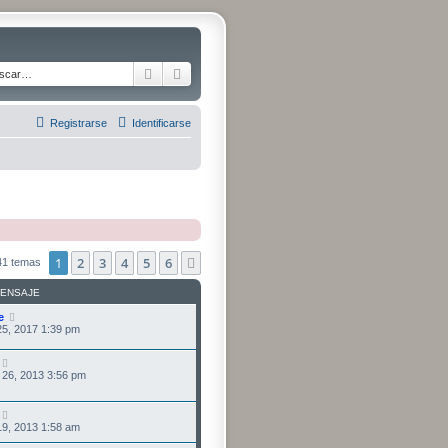
Buscar
Búsqueda avanzada
Registrarse
Identificarse
1
2
3
4
5
6
Siguiente
41 temas
MENSAJE
e
5, 2017 1:39 pm
26, 2013 3:56 pm
9, 2013 1:58 am