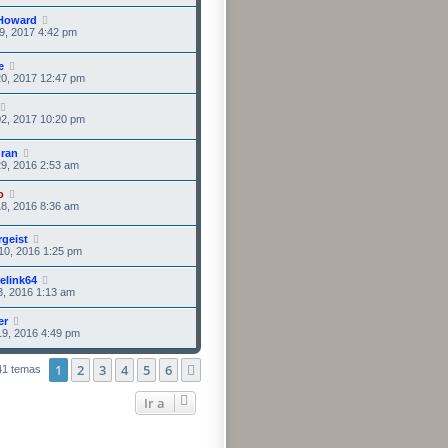
Howard
9, 2017 4:42 pm
e
0, 2017 12:47 pm
2, 2017 10:20 pm
dran
9, 2016 2:53 am
o
8, 2016 8:36 am
rgeist
10, 2016 1:25 pm
elink64
3, 2016 1:13 am
er
9, 2016 4:49 pm
1
2
3
4
5
6
Siguiente
41 temas
Ir a