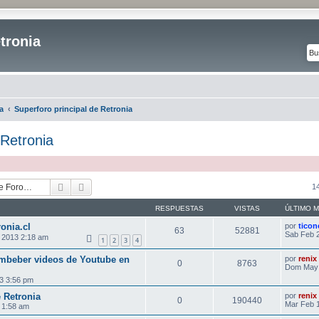
tronia
a
Superforo principal de Retronia
 Retronia
Buscar
Búsqueda avanzada
1
RESPUESTAS
VISTAS
ÚLTIMO 
onia.cl
por
ticon
63
52881
Sab Feb 2
 2013 2:18 am
1
2
3
4
beber videos de Youtube en
por
renix
0
8763
Dom May 
3 3:56 pm
 Retronia
por
renix
0
190440
Mar Feb 1
 1:58 am