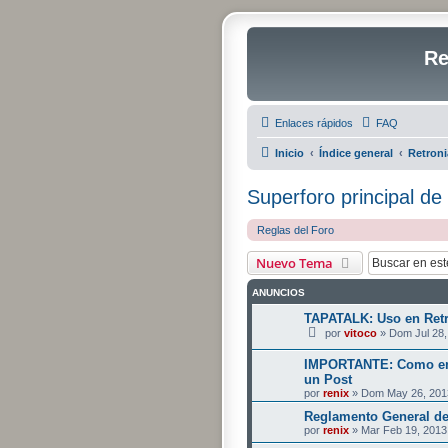
Re
Enlaces rápidos
FAQ
Inicio
Índice general
Retroni
Superforo principal de
Reglas del Foro
Nuevo Tema
ANUNCIOS
TAPATALK: Uso en Retr
por
vitoco
» Dom Jul 28,
IMPORTANTE: Como em
un Post
por
renix
» Dom May 26, 201
Reglamento General de
por
renix
» Mar Feb 19, 2013