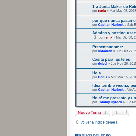
1ra Junta Maker de Ret
por
renix
» Mar May 05, 2015
por que nunca pasan c
por
Capitan Harlock
» Sab E
Admins y hosting user
por
renix
» Mar Dic 30, 
Presentandome:
por
voradran
» Jue Oct 27, 
Casita para las teles
por
dubcl
» Jue Nov 26, 201
Hola
por
Denis
» Mar Mar 15, 201
Idea terrible weona, per
por
Capitan Harlock
» Vie Ab
Hola! me presento y un
por
Tommy Dyrdek
» Jue Ma
Nuevo Tema
Volver a Índice general
PERMISOS DEL FORO