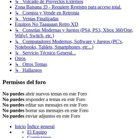
↳ Volcado de Proyectos Externos
Zona Baisana :D - Requiere Registro para acceso total.
↳ Compra y Vende en Retronia
↳ Ventas Finalizadas
Equipos No Taaaaaan Retro XD
↳ Consolas Modernas y Juegos (PS4, PS3, Xbox 360/One,
Wii[u], Switch, etc.)
↳ Computadores Modernos, Software y Juegos (PC's,
Notebooks, Tablets, Smartphones, etc...)
↳ Servicio Técnico General...
Otros
↳ Otros Temas
↳ Hallazgos
Permisos del foro
No puedes
abrir nuevos temas en este Foro
No puedes
responder a temas en este Foro
No puedes
editar sus mensajes en este Foro
No puedes
borrar sus mensajes en este Foro
No puedes
enviar adjuntos en este Foro
Inicio
Índice general
El Equipo
Contáctanos