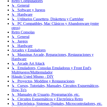
Retro Computadores
↳ General
↳ Software y Juegos
↳ Hardware
↳ Utilitarios Cassettera, Diskettera y Cartridge
↳ PC Compatibles, Mac Clásicos y Abandonware (entre
otros)
Retro Consolas
↳ General
↳ Juegos
↳ Hardware
Arcades y Emuladores
↳ Maquinas Arcade, Reparaciones, Restauraciones y
Hardware
↳ Arcade Art Attack
↳ Emuladores, Consolas Emuladoras y Front End's
Multijuegos/Multiemulador
Hágalo Usted Mismo - DIY
↳ Proyectos, Modding y Restauraciones
↳ Cursos, Tutoriales, Manuales, Circuitos Esquemáticos,
How-To's
↳ Manuales de Usuario, Programación, etc.
↳ Circuitos Esquemáticos y Electrónica Retro
↳ Electrónica, Sistemas Digitales, Microcontroladores, etc.