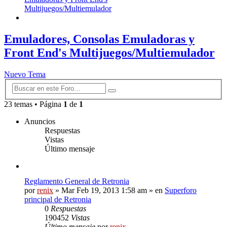
Multijuegos/Multiemulador
Buscar
Emuladores, Consolas Emuladoras y
Front End's Multijuegos/Multiemulador
Nuevo Tema
Búsqueda
Buscar
avanzada
23 temas • Página
1
de
1
Anuncios
Respuestas
Vistas
Último mensaje
Reglamento General de Retronia
por
renix
» Mar Feb 19, 2013 1:58 am » en
Superforo
principal de Retronia
0
Respuestas
190452
Vistas
Último mensaje
por
renix