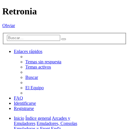
Retronia
Obviar
Búsqueda
Buscar
avanzada
Enlaces rápidos
Temas sin respuesta
Temas activos
Buscar
El Equipo
FAQ
Identificarse
Registrarse
Inicio
Índice general
Arcades y
Emuladores
Emuladores, Consolas
Emuladoras y Front End's