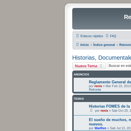
Re
Enlaces rápidos
FAQ
Inicio
Índice general
Retroni
Historias, Documental
Nuevo Tema
ANUNCIOS
Reglamento General de
por
renix
» Mar Feb 19, 2013
Retronia
TEMAS
Historias FOMES de la
por
renix
» Sab Oct 25, 
El sueño de muchos, m
nuevos.
por
WarRen
» Sab Jul 13, 20