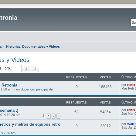
tronia
a
Historias, Documentales y Videos
es y Videos
Buscar
Búsqueda avanzada
RESPUESTAS
VISTAS
ÚLTIMO 
 Retronia
por
renix
0
188453
Mar Feb 1
 1:58 am » en
Superforo principal de
RESPUESTAS
VISTAS
ÚLTIMO 
 semana :)
por
renix
58
54854
Jue Mar 0
2014 10:20 am
1
2
3
etros y metros de equipos retro
por
WarR
0
23012
Sab Jul 1
19 2:36 am