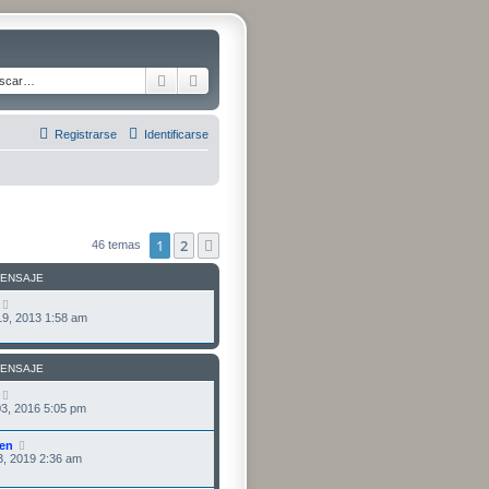
Buscar
Búsqueda avanzada
Registrarse
Identificarse
1
2
Siguiente
46 temas
MENSAJE
9, 2013 1:58 am
MENSAJE
3, 2016 5:05 pm
en
3, 2019 2:36 am