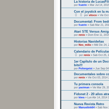
La historia de LucasFi
por
fcatrin
» Mar Jul 14, 201
Con el joystick en la 
por
vitoco
» Vie Oct
Documental: From bedr
por
fcatrin
» Sab Mar 21, 20
Atari STE Versus Amig
por
renix
» Dom Ene 11, 2015
Historias Navideñas
por
Nes_milio
» Mié Dic 24, 
Calendario de Película
por
renix
» Sab Oct 25, 
1er Capítulo de un Doc
bits!!!
por
Poltergeist
» Jue Sep 04
Documentales sobre c
por
renix
» Vie Oct 03, 2014 
Tu primera consola
por
yaoiman
» Vie Mar 29, 2
Fidonet 2 - 20 años atr
por
kiwa
» Lun Abr 14, 2014 
Nueva Revista Retro
por
Manuelink64
» Sab Nov 