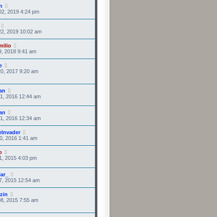
in
02, 2019 4:24 pm
22, 2019 10:02 am
ilio
9, 2018 9:41 am
e
0, 2017 9:20 am
an
1, 2016 12:44 am
an
1, 2016 12:34 am
eInvader
0, 2016 1:41 am
o
1, 2015 4:03 pm
ar_
7, 2015 12:54 am
zin
8, 2015 7:55 am