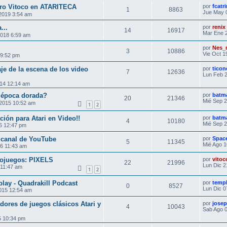
stro Vitoco en ATARITECA
por
fcatr
1
8863
Jue May 
2019 3:54 am
...
por
renix
14
16917
Mar Ene 
2018 6:59 am
por
Nes_m
3
10886
Vie Oct 1
 9:52 pm
je de la escena de los video
por
ticon
7
12636
Lun Feb 2
014 12:14 am
a época dorada?
por
batm
20
21346
Mié Sep 2
 2015 10:52 am
1
2
ción para Atari en Video!!
por
batm
4
10180
Mié Sep 2
6 12:47 pm
 canal de YouTube
por
Spac
5
11345
Mié Ago 1
6 11:43 am
eojuegos: PIXELS
por
vitoc
22
21996
Lun Dic 2
 11:47 am
1
2
lay - Quadrakill Podcast
por
templ
0
8527
Lun Dic 0
015 12:54 am
dores de juegos clásicos Atari y
por
josep
4
10043
Sab Ago 0
5 10:34 pm