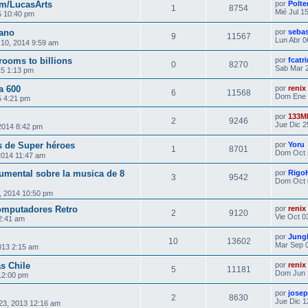
lm/LucasArts
por
Polte
1
8754
Mié Jul 1
5 10:40 pm
mano
por
seba
9
11567
Lun Abr 0
 10, 2014 9:59 am
ooms to billions
por
fcatr
0
8270
Sab Mar 2
15 1:13 pm
a 600
por
renix
6
11568
Dom Ene 
 4:21 pm
por
133M
2
9246
Jue Dic 2
2014 8:42 pm
s de Super héroes
por
Yoru
1
8701
Dom Oct 
2014 11:47 am
umental sobre la musica de 8
por
Rigo
3
9542
Dom Oct 
, 2014 10:50 pm
omputadores Retro
por
renix
2
9120
Vie Oct 0
2:41 am
por
Jung
10
13602
Mar Sep 0
013 2:15 am
as Chile
por
renix
5
11181
Dom Jun 
12:00 pm
por
josep
2
8630
Jue Dic 1
23, 2013 12:16 am