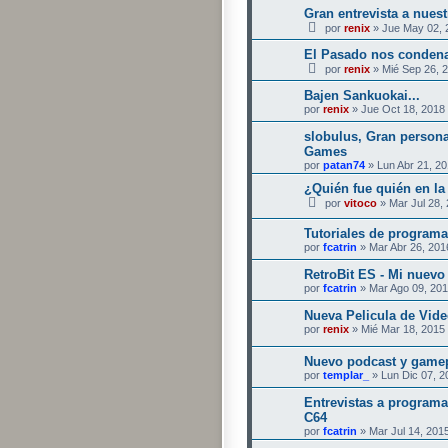
Gran entrevista a nue
por
renix
» Jue May 02, 
El Pasado nos condena
por
renix
» Mié Sep 26, 
Bajen Sankuokai...
por
renix
» Jue Oct 18, 2018
slobulus, Gran persona
Games
por
patan74
» Lun Abr 21, 2
¿Quién fue quién en l
por
vitoco
» Mar Jul 28,
Tutoriales de programa
por
fcatrin
» Mar Abr 26, 201
RetroBit ES - Mi nuevo
por
fcatrin
» Mar Ago 09, 201
Nueva Pelicula de Vid
por
renix
» Mié Mar 18, 2015
Nuevo podcast y gamep
por
templar_
» Lun Dic 07, 2
Entrevistas a programa
C64
por
fcatrin
» Mar Jul 14, 201