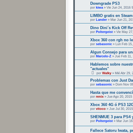
Downgrade PS3
por
kiwa
» Vie Jun 24, 2016 
LIMBO gratis en Steam
por
Lander
» Mar Jun 21, 20
Dino Dini´s Kick Off Re
por
Poltergeist
» Vie May 27
Xbox 360 con rgh no le
por
sebasonic
» Lun Feb 15,
Algun Consejo para un
por
Marcelo-Z
» Jue Feb 11,
Hablemos sobre nuestr
"actuales"
por
Walky
» Mié Abr 29, 
Problemas con Just Da
por
sebasonic
» Dom Nov 08
Hasta que me convencí
por
renix
» Jue Ago 20, 2015
Xbox 360 4G ó PS3 12
por
vitoco
» Jue Jul 30, 201
SHENMUE 3 para PS4 y 
por
Poltergeist
» Mar Jun 16
Fallece Satoru Iwata, 