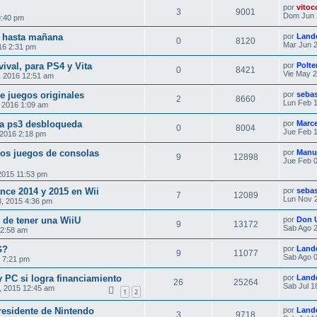
por
vitoc
3
9001
Dom Jun 
9:40 pm
 hasta mañana
por
Land
0
8120
Mar Jun 2
16 2:31 pm
vival, para PS4 y Vita
por
Polte
0
8421
Vie May 2
, 2016 12:51 am
e juegos originales
por
seba
2
8660
Lun Feb 1
 2016 1:09 am
a ps3 desbloqueda
por
Marce
0
8004
Jue Feb 1
 2016 2:18 pm
os juegos de consolas
por
Manu
9
12898
Jue Feb 0
2015 11:53 pm
nce 2014 y 2015 en Wii
por
seba
7
12089
Lun Nov 2
, 2015 4:36 pm
 de tener una WiiU
por
Don 
9
13172
Sab Ago 2
 2:58 am
G?
por
Land
9
11077
Sab Ago 0
5 7:21 pm
PC si logra financiamiento
por
Land
26
25264
Sab Jul 1
, 2015 12:45 am
1
2
presidente de Nintendo
por
Land
3
9718