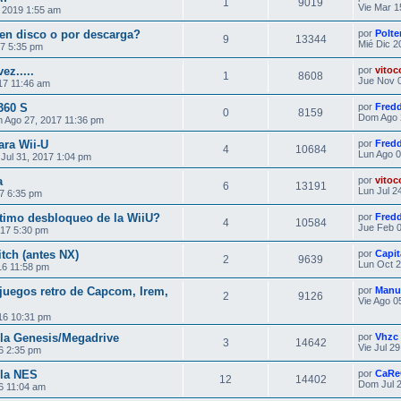
1
9019
Vie Mar 1
 2019 1:55 am
en disco o por descarga?
por
Polte
9
13344
Mié Dic 2
7 5:35 pm
ez.....
por
vitoc
1
8608
Jue Nov 0
17 11:46 am
360 S
por
Fredd
0
8159
Dom Ago 
 Ago 27, 2017 11:36 pm
ara Wii-U
por
Fredd
4
10684
Lun Ago 0
Jul 31, 2017 1:04 pm
a
por
vitoc
6
13191
Lun Jul 2
7 6:35 pm
 útimo desbloqueo de la WiiU?
por
Fredd
4
10584
Jue Feb 0
017 5:30 pm
tch (antes NX)
por
Capit
2
9639
Lun Oct 2
16 11:58 pm
juegos retro de Capcom, Irem,
por
Manu
2
9126
Vie Ago 0
16 10:31 pm
 la Genesis/Megadrive
por
Vhzc
3
14642
Vie Jul 2
6 2:35 pm
 la NES
por
CaRe
12
14402
Dom Jul 2
6 11:04 am