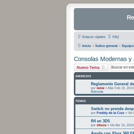
Re
Enlaces rápidos
FAQ
Inicio
Índice general
Equipo
Consolas Modernas y J
Nuevo Tema
ANUNCIOS
Reglamento General de
por
renix
» Mar Feb 19, 2013
Retronia
TEMAS
Switch no prende desp
por
Freddy de la Cruz
» Vie 
R4 en 3DS
por
vitoco
» Vie Abr 19, 201
Ayuda con Xbox 360 F