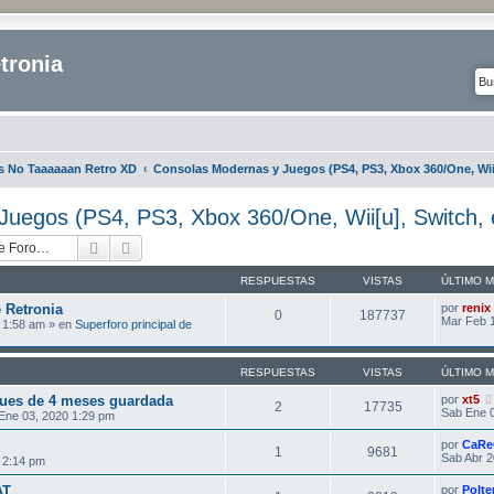
tronia
s No Taaaaaan Retro XD
Consolas Modernas y Juegos (PS4, PS3, Xbox 360/One, Wii[
uegos (PS4, PS3, Xbox 360/One, Wii[u], Switch, e
Buscar
Búsqueda avanzada
RESPUESTAS
VISTAS
ÚLTIMO 
 Retronia
por
renix
0
187737
Mar Feb 1
 1:58 am » en
Superforo principal de
RESPUESTAS
VISTAS
ÚLTIMO 
ues de 4 meses guardada
por
xt5
2
17735
Sab Ene 0
Ene 03, 2020 1:29 pm
por
CaRe
1
9681
Sab Abr 2
9 2:14 pm
AT
por
Polte