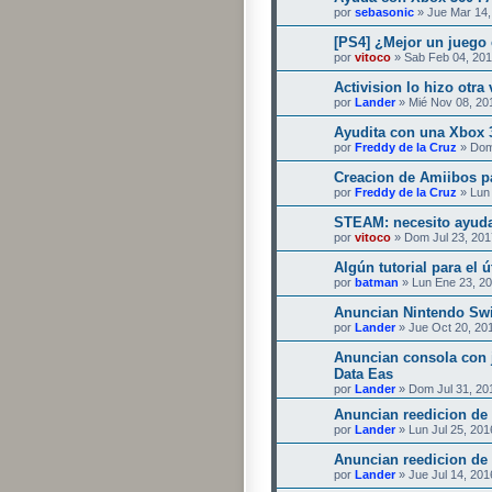
por
sebasonic
» Jue Mar 14,
[PS4] ¿Mejor un juego 
por
vitoco
» Sab Feb 04, 201
Activision lo hizo otra v
por
Lander
» Mié Nov 08, 20
Ayudita con una Xbox 
por
Freddy de la Cruz
» Dom
Creacion de Amiibos p
por
Freddy de la Cruz
» Lun 
STEAM: necesito ayud
por
vitoco
» Dom Jul 23, 201
Algún tutorial para el
por
batman
» Lun Ene 23, 2
Anuncian Nintendo Swi
por
Lander
» Jue Oct 20, 20
Anuncian consola con 
Data Eas
por
Lander
» Dom Jul 31, 20
Anuncian reedicion de
por
Lander
» Lun Jul 25, 201
Anuncian reedicion de
por
Lander
» Jue Jul 14, 201