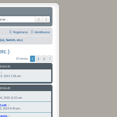
Buscar
Búsqueda avanzada
Registrarse
Identificarse
u], Switch, etc.)
tc.)
1
2
3
Siguiente
63 temas
MENSAJE
9, 2013 1:58 am
MENSAJE
4, 2020 11:52 am
CoiN
0, 2019 8:49 pm
rgeist