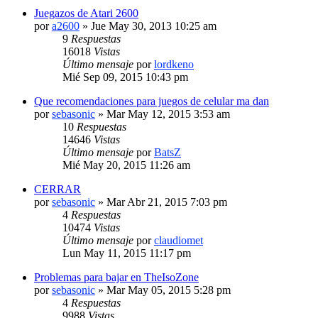
Juegazos de Atari 2600
por
a2600
» Jue May 30, 2013 10:25 am
9
Respuestas
16018
Vistas
Último mensaje
por
lordkeno
Mié Sep 09, 2015 10:43 pm
Que recomendaciones para juegos de celular ma dan
por
sebasonic
» Mar May 12, 2015 3:53 am
10
Respuestas
14646
Vistas
Último mensaje
por
BatsZ
Mié May 20, 2015 11:26 am
CERRAR
por
sebasonic
» Mar Abr 21, 2015 7:03 pm
4
Respuestas
10474
Vistas
Último mensaje
por
claudiomet
Lun May 11, 2015 11:17 pm
Problemas para bajar en TheIsoZone
por
sebasonic
» Mar May 05, 2015 5:28 pm
4
Respuestas
9988
Vistas