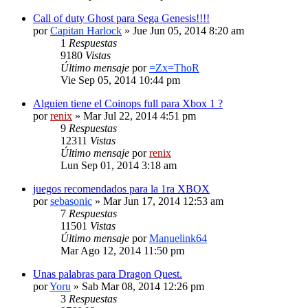
Call of duty Ghost para Sega Genesis!!!!
por
Capitan Harlock
» Jue Jun 05, 2014 8:20 am
1
Respuestas
9180
Vistas
Último mensaje
por
=Zx=ThoR
Vie Sep 05, 2014 10:44 pm
Alguien tiene el Coinops full para Xbox 1 ?
por
renix
» Mar Jul 22, 2014 4:51 pm
9
Respuestas
12311
Vistas
Último mensaje
por
renix
Lun Sep 01, 2014 3:18 am
juegos recomendados para la 1ra XBOX
por
sebasonic
» Mar Jun 17, 2014 12:53 am
7
Respuestas
11501
Vistas
Último mensaje
por
Manuelink64
Mar Ago 12, 2014 11:50 pm
Unas palabras para Dragon Quest.
por
Yoru
» Sab Mar 08, 2014 12:26 pm
3
Respuestas