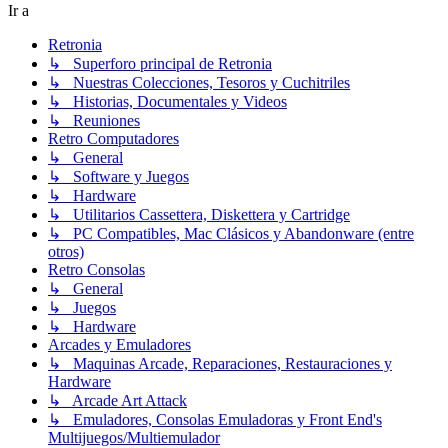
Ir a
Retronia
↳ Superforo principal de Retronia
↳ Nuestras Colecciones, Tesoros y Cuchitriles
↳ Historias, Documentales y Videos
↳ Reuniones
Retro Computadores
↳ General
↳ Software y Juegos
↳ Hardware
↳ Utilitarios Cassettera, Diskettera y Cartridge
↳ PC Compatibles, Mac Clásicos y Abandonware (entre
otros)
Retro Consolas
↳ General
↳ Juegos
↳ Hardware
Arcades y Emuladores
↳ Maquinas Arcade, Reparaciones, Restauraciones y
Hardware
↳ Arcade Art Attack
↳ Emuladores, Consolas Emuladoras y Front End's
Multijuegos/Multiemulador