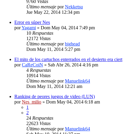
9760
Vistas
Último mensaje
por
Nekketsu
Jue May 22, 2014 12:34 pm
Error en súper Nes
por
Yagami
» Dom May 04, 2014 7:49 pm
10
Respuestas
12172
Vistas
Último mensaje
por
bighead
Dom May 11, 2014 5:27 pm
El mito de los cartuchos enterrados en el desierto era ciert
por
CaReCoiN
» Sab Abr 26, 2014 4:16 pm
4
Respuestas
10914
Vistas
Último mensaje
por
Manuelink64
Dom May 11, 2014 12:21 am
Ranking de peores juegos de video (LUN)
por
Nes_milio
» Dom May 04, 2014 6:18 am
1
2
24
Respuestas
22623
Vistas
Último mensaje
por
Manuelink64