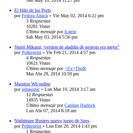
Sab May 10, 2014 11:27 pm
El Hilo de los Ports
por
Fedora Attack
» Vie May 02, 2014 6:22 pm
3
Respuestas
10281
Vistas
Último mensaje
por
fcatrin
Sab May 03, 2014 5:56 pm
Shinji Mikami, 'version de aladdin de genesis era mejor"
por
Poltergeist
» Vie Feb 21, 2014 4:57 pm
4
Respuestas
10621
Vistas
Último mensaje
por
=Zx=ThoR
Mar Abr 29, 2014 10:59 pm
Maraton Wii online
por
sebasonic
» Lun Mar 10, 2014 3:17 am
12
Respuestas
14935
Vistas
Último mensaje
por
Capitan Harlock
Lun Abr 07, 2014 8:18 am
Nightmare Busters nuevo juego de Snes
por
Poltergeist
» Lun Ene 20, 2014 1:43 pm
1
Respuestas