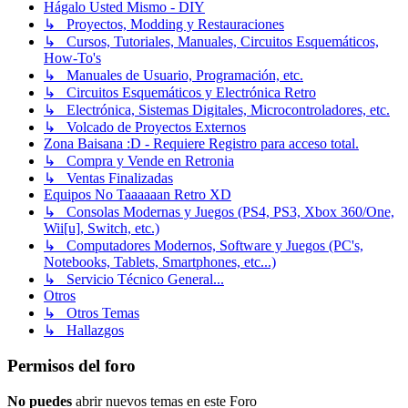
Hágalo Usted Mismo - DIY
↳ Proyectos, Modding y Restauraciones
↳ Cursos, Tutoriales, Manuales, Circuitos Esquemáticos,
How-To's
↳ Manuales de Usuario, Programación, etc.
↳ Circuitos Esquemáticos y Electrónica Retro
↳ Electrónica, Sistemas Digitales, Microcontroladores, etc.
↳ Volcado de Proyectos Externos
Zona Baisana :D - Requiere Registro para acceso total.
↳ Compra y Vende en Retronia
↳ Ventas Finalizadas
Equipos No Taaaaaan Retro XD
↳ Consolas Modernas y Juegos (PS4, PS3, Xbox 360/One,
Wii[u], Switch, etc.)
↳ Computadores Modernos, Software y Juegos (PC's,
Notebooks, Tablets, Smartphones, etc...)
↳ Servicio Técnico General...
Otros
↳ Otros Temas
↳ Hallazgos
Permisos del foro
No puedes
abrir nuevos temas en este Foro