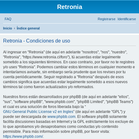
Retronia
FAQ
Registrarse
Identificarse
Inicio
Índice general
B
Retronia - Condiciones de uso
u
s
Al ingresar en "Retronia" (de aquí en adelante "nosotros", "nos", "nuestro",
c
"Retronia", "https://www.retronia.cl/foro"), tú acuerdas estar legalmente
sometido a los siguientes términos. En caso contrario, por favor no te registres
a
y/o uses "Retronia". Podemos cambiar estos términos en cualquier momento e
r
intentaríamos avisarte, sin embargo sería prudente que los revises por tu
cuenta periódicamente. Seguir registrado a "Retronia" después de esos
cambios significa que acuerdas estar legalmente sometido a esos nuevos
términos tal como fueron actualizados y/o reformados.
Nuestros foros están desarrollados por phpBB (de aquí en adelante "ellos",
"sus", "software phpBB", "www.phpbb.com", "phpBB Limited", "phpBB Teams")
el cual es una solución de foros liberada bajo la “
GNU General Public License v2 en Ingles
” (de aquí en adelante "GPL") y
puede ser descargada de
www.phpbb.com
. El software phpBB solamente
facilita discusiones basadas en Internet y la GPL estrictamente los excluye de
lo que aprobamos y/o desaprobamos como conductas y/o contenido
permisible. Para más información sobre phpBB, por favor visita:
https://www.phpbb.com/
.