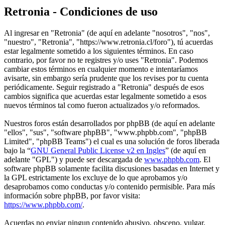
Retronia - Condiciones de uso
Al ingresar en "Retronia" (de aquí en adelante "nosotros", "nos",
"nuestro", "Retronia", "https://www.retronia.cl/foro"), tú acuerdas
estar legalmente sometido a los siguientes términos. En caso
contrario, por favor no te registres y/o uses "Retronia". Podemos
cambiar estos términos en cualquier momento e intentaríamos
avisarte, sin embargo sería prudente que los revises por tu cuenta
periódicamente. Seguir registrado a "Retronia" después de esos
cambios significa que acuerdas estar legalmente sometido a esos
nuevos términos tal como fueron actualizados y/o reformados.
Nuestros foros están desarrollados por phpBB (de aquí en adelante
"ellos", "sus", "software phpBB", "www.phpbb.com", "phpBB
Limited", "phpBB Teams") el cual es una solución de foros liberada
bajo la “
GNU General Public License v2 en Ingles
” (de aquí en
adelante "GPL") y puede ser descargada de
www.phpbb.com
. El
software phpBB solamente facilita discusiones basadas en Internet y
la GPL estrictamente los excluye de lo que aprobamos y/o
desaprobamos como conductas y/o contenido permisible. Para más
información sobre phpBB, por favor visita:
https://www.phpbb.com/
.
Acuerdas no enviar ningun contenido abusivo, obsceno, vulgar,