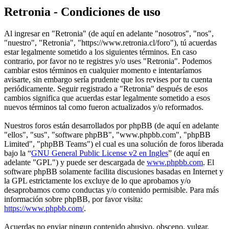
Retronia - Condiciones de uso
Al ingresar en "Retronia" (de aquí en adelante "nosotros", "nos",
"nuestro", "Retronia", "https://www.retronia.cl/foro"), tú acuerdas
estar legalmente sometido a los siguientes términos. En caso
contrario, por favor no te registres y/o uses "Retronia". Podemos
cambiar estos términos en cualquier momento e intentaríamos
avisarte, sin embargo sería prudente que los revises por tu cuenta
periódicamente. Seguir registrado a "Retronia" después de esos
cambios significa que acuerdas estar legalmente sometido a esos
nuevos términos tal como fueron actualizados y/o reformados.
Nuestros foros están desarrollados por phpBB (de aquí en adelante
"ellos", "sus", "software phpBB", "www.phpbb.com", "phpBB
Limited", "phpBB Teams") el cual es una solución de foros liberada
bajo la “
GNU General Public License v2 en Ingles
” (de aquí en
adelante "GPL") y puede ser descargada de
www.phpbb.com
. El
software phpBB solamente facilita discusiones basadas en Internet y
la GPL estrictamente los excluye de lo que aprobamos y/o
desaprobamos como conductas y/o contenido permisible. Para más
información sobre phpBB, por favor visita:
https://www.phpbb.com/
.
Acuerdas no enviar ningun contenido abusivo, obsceno, vulgar,