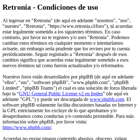
Retronia - Condiciones de uso
Al ingresar en "Retronia" (de aquí en adelante "nosotros", "nos",
"nuestro", "Retronia", "https://www.retronia.cl/foro"), tú acuerdas
estar legalmente sometido a los siguientes términos. En caso
contrario, por favor no te registres y/o uses "Retronia". Podemos
cambiar estos términos en cualquier momento e intentaríamos
avisarte, sin embargo sería prudente que los revises por tu cuenta
periódicamente. Seguir registrado a "Retronia" después de esos
cambios significa que acuerdas estar legalmente sometido a esos
nuevos términos tal como fueron actualizados y/o reformados.
Nuestros foros están desarrollados por phpBB (de aquí en adelante
"ellos", "sus", "software phpBB", "www.phpbb.com", "phpBB
Limited", "phpBB Teams") el cual es una solución de foros liberada
bajo la “
GNU General Public License v2 en Ingles
” (de aquí en
adelante "GPL") y puede ser descargada de
www.phpbb.com
. El
software phpBB solamente facilita discusiones basadas en Internet y
la GPL estrictamente los excluye de lo que aprobamos y/o
desaprobamos como conductas y/o contenido permisible. Para más
información sobre phpBB, por favor visita:
https://www.phpbb.com/
.
Acuerdas no enviar ningun contenido abusivo, obsceno, vulgar,