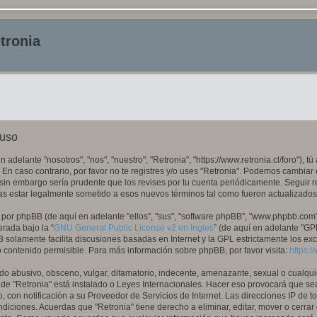
tronia
 uso
n adelante "nosotros", "nos", "nuestro", "Retronia", "https://www.retronia.cl/foro"), 
 En caso contrario, por favor no te registres y/o uses "Retronia". Podemos cambiar
sin embargo sería prudente que los revises por tu cuenta periódicamente. Seguir r
as estar legalmente sometido a esos nuevos términos tal como fueron actualizados
 por phpBB (de aquí en adelante "ellos", "sus", "software phpBB", "www.phpbb.com
erada bajo la “
GNU General Public License v2 en Ingles
” (de aquí en adelante "G
B solamente facilita discusiones basadas en Internet y la GPL estrictamente los e
ontenido permisible. Para más información sobre phpBB, por favor visita:
https:
o abusivo, obsceno, vulgar, difamatorio, indecente, amenazante, sexual o cualquie
donde "Retronia" está instalado o Leyes Internacionales. Hacer eso provocará que
, con notificación a su Proveedor de Servicios de Internet. Las direcciones IP de t
diciones. Acuerdas que "Retronia" tiene derecho a eliminar, editar, mover o cerrar