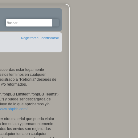
Buscar
Búsqueda avanzada
Registrarse
Identificarse
tú acuerdas estar legalmente
 estos términos en cualquier
egistrado a "Retronia" después de
 y/o reformados.
", "phpBB Limited", "phpBB Teams")
PL") y puede ser descargada de
xcluye de lo que aprobamos y/o
//www.phpbb.com/
.
r otro material que pueda violar
 sea inmediata y permanentemente
odos los envíos son registradas
 cualquier tema en cualquier