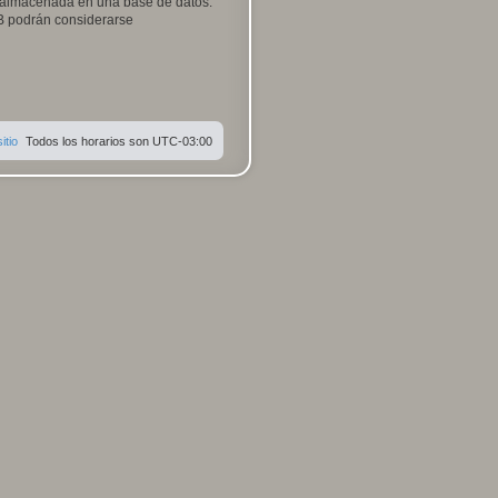
 almacenada en una base de datos.
BB podrán considerarse
itio
Todos los horarios son
UTC-03:00