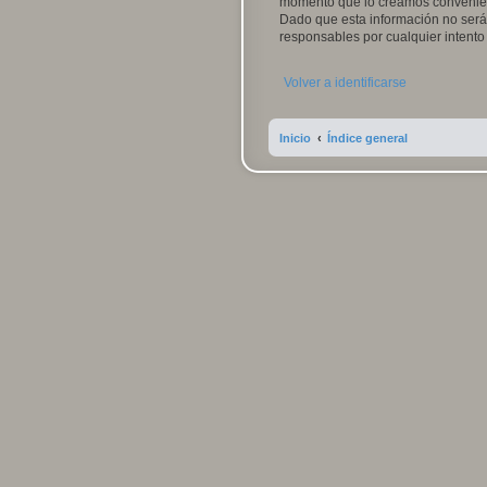
momento que lo creamos convenien
Dado que esta información no será 
responsables por cualquier intent
Volver a identificarse
Inicio
Índice general