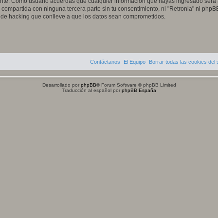
te. Como usuario acuerdas que cualquier información que hayas ingresado será
compartida con ninguna tercera parte sin tu consentimiento, ni "Retronia" ni php
o de hacking que conlleve a que los datos sean comprometidos.
Contáctanos
El Equipo
Borrar todas las cookies del s
Desarrollado por
phpBB
® Forum Software © phpBB Limited
Traducción al español por
phpBB España