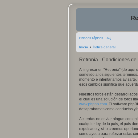
Re
Enlaces rápidos
FAQ
Inicio
Índice general
Retronia - Condiciones de
Al ingresar en "Retronia" (de aquí e
sometido a los siguientes términos.
momento e intentaríamos avisarte, 
esos cambios significa que acuerd
Nuestros foros están desarrollados
el cual es una solución de foros lib
www.phpbb.com
. El software phpB
desaprobamos como conductas y/o c
Acuerdas no enviar ningun contenid
cualquier ley de tu país, el país 
expulsado y, si lo creemos oportuno
como ayuda para reforzar estas con