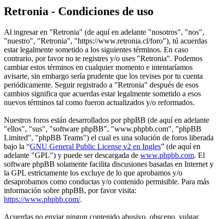
Retronia - Condiciones de uso
Al ingresar en "Retronia" (de aquí en adelante "nosotros", "nos",
"nuestro", "Retronia", "https://www.retronia.cl/foro"), tú acuerdas
estar legalmente sometido a los siguientes términos. En caso
contrario, por favor no te registres y/o uses "Retronia". Podemos
cambiar estos términos en cualquier momento e intentaríamos
avisarte, sin embargo sería prudente que los revises por tu cuenta
periódicamente. Seguir registrado a "Retronia" después de esos
cambios significa que acuerdas estar legalmente sometido a esos
nuevos términos tal como fueron actualizados y/o reformados.
Nuestros foros están desarrollados por phpBB (de aquí en adelante
"ellos", "sus", "software phpBB", "www.phpbb.com", "phpBB
Limited", "phpBB Teams") el cual es una solución de foros liberada
bajo la “
GNU General Public License v2 en Ingles
” (de aquí en
adelante "GPL") y puede ser descargada de
www.phpbb.com
. El
software phpBB solamente facilita discusiones basadas en Internet y
la GPL estrictamente los excluye de lo que aprobamos y/o
desaprobamos como conductas y/o contenido permisible. Para más
información sobre phpBB, por favor visita:
https://www.phpbb.com/
.
Acuerdas no enviar ningun contenido abusivo, obsceno, vulgar,