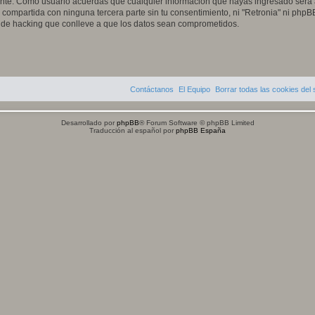
te. Como usuario acuerdas que cualquier información que hayas ingresado será
compartida con ninguna tercera parte sin tu consentimiento, ni "Retronia" ni php
o de hacking que conlleve a que los datos sean comprometidos.
Contáctanos
El Equipo
Borrar todas las cookies del s
Desarrollado por
phpBB
® Forum Software © phpBB Limited
Traducción al español por
phpBB España