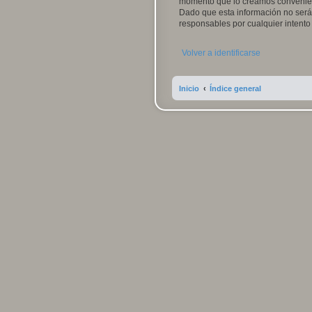
momento que lo creamos convenien
Dado que esta información no será 
responsables por cualquier intent
Volver a identificarse
Inicio
Índice general