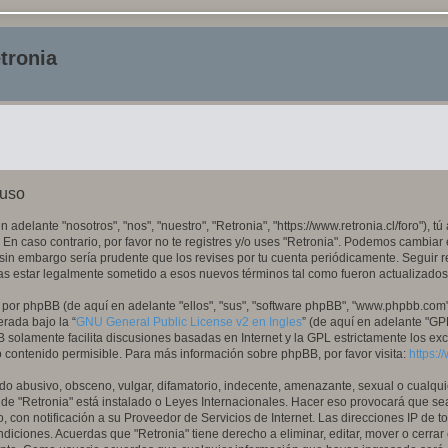
tronia
 uso
n adelante "nosotros", "nos", "nuestro", "Retronia", "https://www.retronia.cl/foro"), 
 En caso contrario, por favor no te registres y/o uses "Retronia". Podemos cambiar
sin embargo sería prudente que los revises por tu cuenta periódicamente. Seguir r
as estar legalmente sometido a esos nuevos términos tal como fueron actualizados
 por phpBB (de aquí en adelante "ellos", "sus", "software phpBB", "www.phpbb.com
erada bajo la “
GNU General Public License v2 en Ingles
” (de aquí en adelante "G
B solamente facilita discusiones basadas en Internet y la GPL estrictamente los e
ontenido permisible. Para más información sobre phpBB, por favor visita:
https:
o abusivo, obsceno, vulgar, difamatorio, indecente, amenazante, sexual o cualquie
donde "Retronia" está instalado o Leyes Internacionales. Hacer eso provocará que
, con notificación a su Proveedor de Servicios de Internet. Las direcciones IP de t
diciones. Acuerdas que "Retronia" tiene derecho a eliminar, editar, mover o cerrar