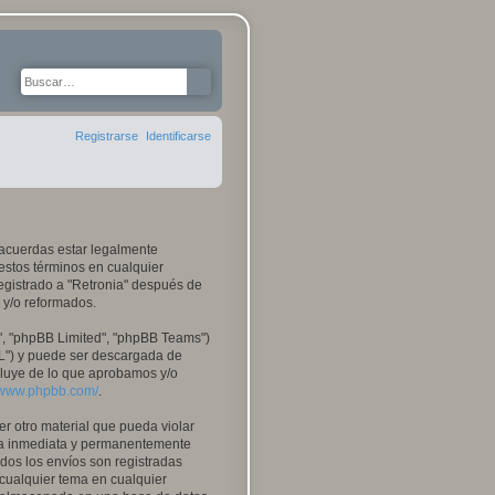
Buscar
Búsqueda avanzada
Registrarse
Identificarse
tú acuerdas estar legalmente
 estos términos en cualquier
egistrado a "Retronia" después de
 y/o reformados.
", "phpBB Limited", "phpBB Teams")
PL") y puede ser descargada de
xcluye de lo que aprobamos y/o
//www.phpbb.com/
.
r otro material que pueda violar
 sea inmediata y permanentemente
odos los envíos son registradas
 cualquier tema en cualquier