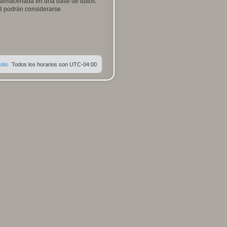
 almacenada en una base de datos.
BB podrán considerarse
itio
Todos los horarios son
UTC-04:00