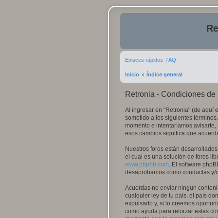
Re
Enlaces rápidos
FAQ
Inicio
Índice general
Retronia - Condiciones de
Al ingresar en "Retronia" (de aquí e
sometido a los siguientes términos.
momento e intentaríamos avisarte, 
esos cambios significa que acuerd
Nuestros foros están desarrollados
el cual es una solución de foros lib
www.phpbb.com
. El software phpB
desaprobamos como conductas y/o c
Acuerdas no enviar ningun contenid
cualquier ley de tu país, el país 
expulsado y, si lo creemos oportuno
como ayuda para reforzar estas con