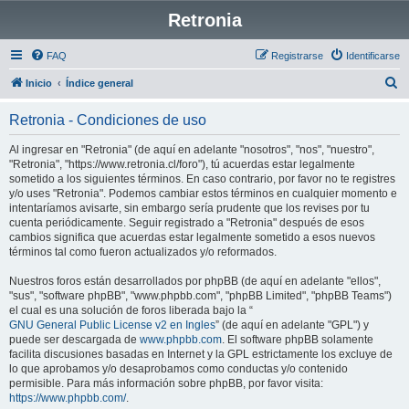
Retronia
FAQ
Registrarse
Identificarse
B
Inicio
Índice general
u
Retronia - Condiciones de uso
s
c
Al ingresar en "Retronia" (de aquí en adelante "nosotros", "nos", "nuestro",
"Retronia", "https://www.retronia.cl/foro"), tú acuerdas estar legalmente
a
sometido a los siguientes términos. En caso contrario, por favor no te registres
r
y/o uses "Retronia". Podemos cambiar estos términos en cualquier momento e
intentaríamos avisarte, sin embargo sería prudente que los revises por tu
cuenta periódicamente. Seguir registrado a "Retronia" después de esos
cambios significa que acuerdas estar legalmente sometido a esos nuevos
términos tal como fueron actualizados y/o reformados.
Nuestros foros están desarrollados por phpBB (de aquí en adelante "ellos",
"sus", "software phpBB", "www.phpbb.com", "phpBB Limited", "phpBB Teams")
el cual es una solución de foros liberada bajo la “
GNU General Public License v2 en Ingles
” (de aquí en adelante "GPL") y
puede ser descargada de
www.phpbb.com
. El software phpBB solamente
facilita discusiones basadas en Internet y la GPL estrictamente los excluye de
lo que aprobamos y/o desaprobamos como conductas y/o contenido
permisible. Para más información sobre phpBB, por favor visita:
https://www.phpbb.com/
.