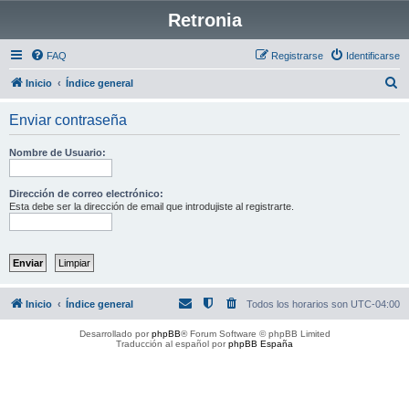
Retronia
FAQ
Registrarse
Identificarse
B
Inicio
Índice general
u
Enviar contraseña
s
c
Nombre de Usuario:
a
r
Dirección de correo electrónico:
Esta debe ser la dirección de email que introdujiste al registrarte.
Inicio
Índice general
Todos los horarios son
UTC-04:00
Desarrollado por
phpBB
® Forum Software © phpBB Limited
Traducción al español por
phpBB España