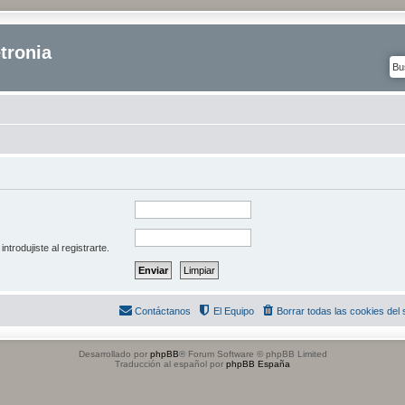
tronia
ntrodujiste al registrarte.
Contáctanos
El Equipo
Borrar todas las cookies del s
Desarrollado por
phpBB
® Forum Software © phpBB Limited
Traducción al español por
phpBB España