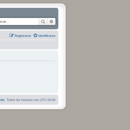
Buscar
Búsqueda avanzada
Registrarse
Identificarse
itio
Todos los horarios son
UTC-04:00