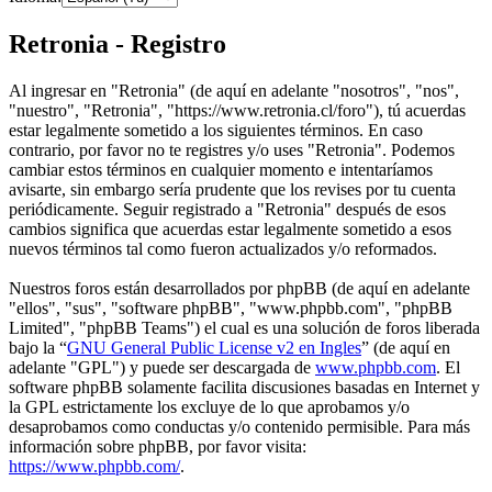
Retronia - Registro
Al ingresar en "Retronia" (de aquí en adelante "nosotros", "nos",
"nuestro", "Retronia", "https://www.retronia.cl/foro"), tú acuerdas
estar legalmente sometido a los siguientes términos. En caso
contrario, por favor no te registres y/o uses "Retronia". Podemos
cambiar estos términos en cualquier momento e intentaríamos
avisarte, sin embargo sería prudente que los revises por tu cuenta
periódicamente. Seguir registrado a "Retronia" después de esos
cambios significa que acuerdas estar legalmente sometido a esos
nuevos términos tal como fueron actualizados y/o reformados.
Nuestros foros están desarrollados por phpBB (de aquí en adelante
"ellos", "sus", "software phpBB", "www.phpbb.com", "phpBB
Limited", "phpBB Teams") el cual es una solución de foros liberada
bajo la “
GNU General Public License v2 en Ingles
” (de aquí en
adelante "GPL") y puede ser descargada de
www.phpbb.com
. El
software phpBB solamente facilita discusiones basadas en Internet y
la GPL estrictamente los excluye de lo que aprobamos y/o
desaprobamos como conductas y/o contenido permisible. Para más
información sobre phpBB, por favor visita:
https://www.phpbb.com/
.