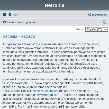
Retronia
FAQ
Identificarse
B
Inicio
Índice general
u
Idioma:
s
Retronia - Registro
c
Al ingresar en "Retronia" (de aquí en adelante "nosotros", "nos", "nuestro",
a
"Retronia", "https://www.retronia.cl/foro"), tú acuerdas estar legalmente
r
sometido a los siguientes términos. En caso contrario, por favor no te registres
y/o uses "Retronia". Podemos cambiar estos términos en cualquier momento e
intentaríamos avisarte, sin embargo sería prudente que los revises por tu
cuenta periódicamente. Seguir registrado a "Retronia" después de esos
cambios significa que acuerdas estar legalmente sometido a esos nuevos
términos tal como fueron actualizados y/o reformados.
Nuestros foros están desarrollados por phpBB (de aquí en adelante "ellos",
"sus", "software phpBB", "www.phpbb.com", "phpBB Limited", "phpBB Teams")
el cual es una solución de foros liberada bajo la “
GNU General Public License v2 en Ingles
” (de aquí en adelante "GPL") y
puede ser descargada de
www.phpbb.com
. El software phpBB solamente
facilita discusiones basadas en Internet y la GPL estrictamente los excluye de
lo que aprobamos y/o desaprobamos como conductas y/o contenido
permisible. Para más información sobre phpBB, por favor visita: