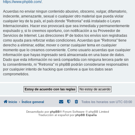
https://www.phpbb.com/
.
Acuerdas no enviar ningun contenido abusivo, obsceno, vulgar, difamatorio,
indecente, amenazante, sexual o cualquier otro material que pueda violar
cualquier ley de tu país, el país donde "Retronia" está instalado o Leyes
Internacionales. Hacer eso provocará que sea inmediata y permanentemente
expulsado y, si lo creemos oportuno, con notificación a su Proveedor de
Servicios de Internet. Las direcciones IP de todos los envíos son registradas
como ayuda para reforzar estas condiciones. Acuerdas que "Retronia" tiene
derecho a eliminar, editar, mover o cerrar cualquier tema en cualquier
momento que lo creamos conveniente. Como usuario acuerdas que cualquier
información que hayas ingresado será almacenada en una base de datos.
Dado que esta información no será compartida con ninguna tercera parte sin
tu consentimiento, ni "Retronia" ni phpBB podrán considerarse responsables
por cualquier intento de hacking que conlleve a que los datos sean
comprometidos.
Inicio
Índice general
Todos los horarios son
UTC-03:00
Desarrollado por
phpBB
® Forum Software © phpBB Limited
Traducción al español por
phpBB España