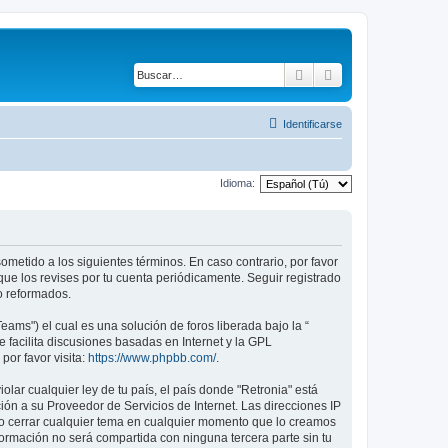
Buscar
Búsqueda avanza
Identificarse
Idioma:
 sometido a los siguientes términos. En caso contrario, por favor
ue los revises por tu cuenta periódicamente. Seguir registrado
o reformados.
ams") el cual es una solución de foros liberada bajo la “
 facilita discusiones basadas en Internet y la GPL
or favor visita:
https://www.phpbb.com/
.
lar cualquier ley de tu país, el país donde "Retronia" está
ón a su Proveedor de Servicios de Internet. Las direcciones IP
r o cerrar cualquier tema en cualquier momento que lo creamos
mación no será compartida con ninguna tercera parte sin tu