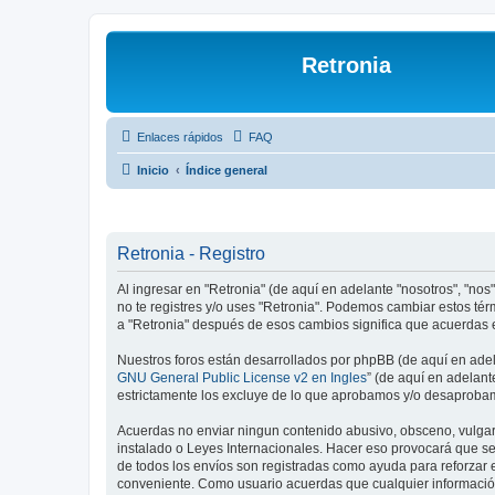
Retronia
Enlaces rápidos
FAQ
Inicio
Índice general
Retronia - Registro
Al ingresar en "Retronia" (de aquí en adelante "nosotros", "nos",
no te registres y/o uses "Retronia". Podemos cambiar estos té
a "Retronia" después de esos cambios significa que acuerdas 
Nuestros foros están desarrollados por phpBB (de aquí en adela
GNU General Public License v2 en Ingles
” (de aquí en adelan
estrictamente los excluye de lo que aprobamos y/o desaprobam
Acuerdas no enviar ningun contenido abusivo, obsceno, vulgar, 
instalado o Leyes Internacionales. Hacer eso provocará que se
de todos los envíos son registradas como ayuda para reforzar 
conveniente. Como usuario acuerdas que cualquier informació