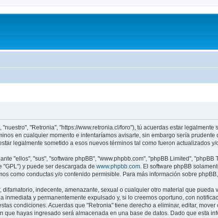
 "nuestro", "Retronia", "https://www.retronia.cl/foro"), tú acuerdas estar legalmente
rminos en cualquier momento e intentaríamos avisarte, sin embargo sería prudente q
estar legalmente sometido a esos nuevos términos tal como fueron actualizados y/
nte "ellos", "sus", "software phpBB", "www.phpbb.com", "phpBB Limited", "phpBB Te
te "GPL") y puede ser descargada de
www.phpbb.com
. El software phpBB solamente
os como conductas y/o contenido permisible. Para más información sobre phpBB, p
difamatorio, indecente, amenazante, sexual o cualquier otro material que pueda vio
a inmediata y permanentemente expulsado y, si lo creemos oportuno, con notificaci
estas condiciones. Acuerdas que "Retronia" tiene derecho a eliminar, editar, move
n que hayas ingresado será almacenada en una base de datos. Dado que esta infor