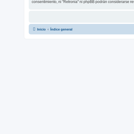
consentimiento, ni "Retronia" ni phpBB podrán considerarse r
Inicio
Índice general