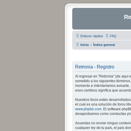
Re
Enlaces rápidos
FAQ
Inicio
Índice general
Retronia - Registro
Al ingresar en "Retronia" (de aquí e
sometido a los siguientes términos.
momento e intentaríamos avisarte, 
esos cambios significa que acuerd
Nuestros foros están desarrollados
el cual es una solución de foros lib
www.phpbb.com
. El software phpB
desaprobamos como conductas y/o c
Acuerdas no enviar ningun contenid
cualquier ley de tu país, el país 