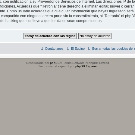
, con notificación a su Proveedor de Servicios de Internet. Las direcciones IP de t
diciones. Acuerdas que "Retronia" tiene derecho a eliminar, editar, mover o cerrar
te. Como usuario acuerdas que cualquier información que hayas ingresado será
compartida con ninguna tercera parte sin tu consentimiento, ni "Retronia" ni php
o de hacking que conlleve a que los datos sean comprometidos.
Contáctanos
El Equipo
Borrar todas las cookies del s
Desarrollado por
phpBB
® Forum Software © phpBB Limited
Traducción al español por
phpBB España