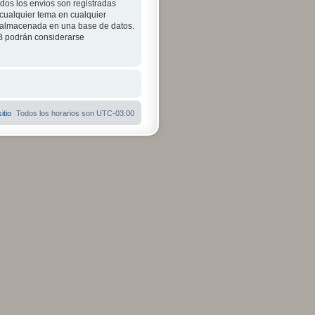
odos los envíos son registradas
 cualquier tema en cualquier
 almacenada en una base de datos.
BB podrán considerarse
itio
Todos los horarios son
UTC-03:00