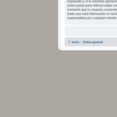
expulsado y, si lo creemos oportuno
como ayuda para reforzar estas con
momento que lo creamos convenien
Dado que esta información no será 
responsables por cualquier intent
Inicio
Índice general