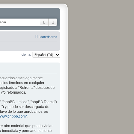
Buscar
Búsqueda avanzada
Identificarse
Idioma:
tú acuerdas estar legalmente
 estos términos en cualquier
egistrado a "Retronia" después de
 y/o reformados.
", "phpBB Limited", "phpBB Teams")
PL") y puede ser descargada de
xcluye de lo que aprobamos y/o
//www.phpbb.com/
.
r otro material que pueda violar
 sea inmediata y permanentemente