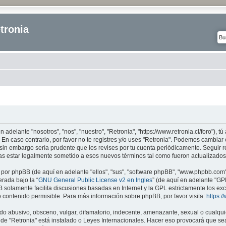
tronia
n adelante "nosotros", "nos", "nuestro", "Retronia", "https://www.retronia.cl/foro"), 
 En caso contrario, por favor no te registres y/o uses "Retronia". Podemos cambiar
sin embargo sería prudente que los revises por tu cuenta periódicamente. Seguir r
as estar legalmente sometido a esos nuevos términos tal como fueron actualizados
 por phpBB (de aquí en adelante "ellos", "sus", "software phpBB", "www.phpbb.com
erada bajo la “
GNU General Public License v2 en Ingles
” (de aquí en adelante "G
B solamente facilita discusiones basadas en Internet y la GPL estrictamente los e
ontenido permisible. Para más información sobre phpBB, por favor visita:
https:
o abusivo, obsceno, vulgar, difamatorio, indecente, amenazante, sexual o cualquie
donde "Retronia" está instalado o Leyes Internacionales. Hacer eso provocará que