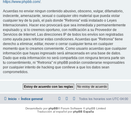
https://www.phpbb.com/
.
Acuerdas no enviar ningun contenido abusivo, obsceno, vulgar, difamatorio,
indecente, amenazante, sexual o cualquier otro material que pueda violar
cualquier ley de tu país, el país donde "Retronia" está instalado o Leyes
Internacionales. Hacer eso provocará que sea inmediata y permanentemente
expulsado y, si lo creemos oportuno, con notificación a su Proveedor de
Servicios de Internet. Las direcciones IP de todos los envíos son registradas
como ayuda para reforzar estas condiciones. Acuerdas que "Retronia" tiene
derecho a eliminar, editar, mover o cerrar cualquier tema en cualquier
momento que lo creamos conveniente. Como usuario acuerdas que cualquier
información que hayas ingresado será almacenada en una base de datos.
Dado que esta información no será compartida con ninguna tercera parte sin
tu consentimiento, ni "Retronia" ni phpBB podrán considerarse responsables
por cualquier intento de hacking que conlleve a que los datos sean
comprometidos.
Inicio
Índice general
Todos los horarios son
UTC-04:00
Desarrollado por
phpBB
® Forum Software © phpBB Limited
Traducción al español por
phpBB España