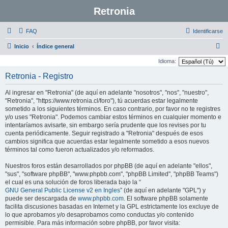
Retronia
FAQ
Identificarse
B
Inicio
Índice general
u
Idioma:
s
Retronia - Registro
c
Al ingresar en "Retronia" (de aquí en adelante "nosotros", "nos", "nuestro",
a
"Retronia", "https://www.retronia.cl/foro"), tú acuerdas estar legalmente
r
sometido a los siguientes términos. En caso contrario, por favor no te registres
y/o uses "Retronia". Podemos cambiar estos términos en cualquier momento e
intentaríamos avisarte, sin embargo sería prudente que los revises por tu
cuenta periódicamente. Seguir registrado a "Retronia" después de esos
cambios significa que acuerdas estar legalmente sometido a esos nuevos
términos tal como fueron actualizados y/o reformados.
Nuestros foros están desarrollados por phpBB (de aquí en adelante "ellos",
"sus", "software phpBB", "www.phpbb.com", "phpBB Limited", "phpBB Teams")
el cual es una solución de foros liberada bajo la “
GNU General Public License v2 en Ingles
” (de aquí en adelante "GPL") y
puede ser descargada de
www.phpbb.com
. El software phpBB solamente
facilita discusiones basadas en Internet y la GPL estrictamente los excluye de
lo que aprobamos y/o desaprobamos como conductas y/o contenido
permisible. Para más información sobre phpBB, por favor visita: