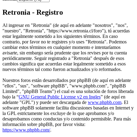
Retronia - Registro
Al ingresar en "Retronia" (de aquí en adelante "nosotros", "nos",
"nuestro", "Retronia", "https://www.retronia.cl/foro"), tú acuerdas
estar legalmente sometido a los siguientes términos. En caso
contrario, por favor no te registres y/o uses "Retronia". Podemos
cambiar estos términos en cualquier momento e intentaríamos
avisarte, sin embargo sería prudente que los revises por tu cuenta
periódicamente. Seguir registrado a "Retronia" después de esos
cambios significa que acuerdas estar legalmente sometido a esos
nuevos términos tal como fueron actualizados y/o reformados.
Nuestros foros están desarrollados por phpBB (de aquí en adelante
"ellos", "sus", "software phpBB", "www.phpbb.com", "phpBB
Limited", "phpBB Teams") el cual es una solución de foros liberada
bajo la “
GNU General Public License v2 en Ingles
” (de aquí en
adelante "GPL") y puede ser descargada de
www.phpbb.com
. El
software phpBB solamente facilita discusiones basadas en Internet y
la GPL estrictamente los excluye de lo que aprobamos y/o
desaprobamos como conductas y/o contenido permisible. Para más
información sobre phpBB, por favor visita:
https://www.phpbb.com/
.