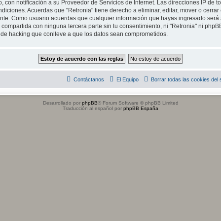
, con notificación a su Proveedor de Servicios de Internet. Las direcciones IP de t
diciones. Acuerdas que "Retronia" tiene derecho a eliminar, editar, mover o cerrar
te. Como usuario acuerdas que cualquier información que hayas ingresado será
compartida con ninguna tercera parte sin tu consentimiento, ni "Retronia" ni php
o de hacking que conlleve a que los datos sean comprometidos.
Contáctanos
El Equipo
Borrar todas las cookies del s
Desarrollado por
phpBB
® Forum Software © phpBB Limited
Traducción al español por
phpBB España