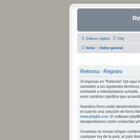
Re
Enlaces rápidos
FAQ
Inicio
Índice general
Retronia - Registro
Al ingresar en "Retronia" (de aquí e
sometido a los siguientes términos.
momento e intentaríamos avisarte, 
esos cambios significa que acuerd
Nuestros foros están desarrollados
el cual es una solución de foros lib
www.phpbb.com
. El software phpB
desaprobamos como conductas y/o c
Acuerdas no enviar ningun contenid
cualquier ley de tu país, el país 