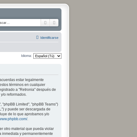
Buscar
Búsqueda avanzada
Identificarse
Idioma:
tú acuerdas estar legalmente
 estos términos en cualquier
egistrado a "Retronia" después de
 y/o reformados.
", "phpBB Limited", "phpBB Teams")
PL") y puede ser descargada de
xcluye de lo que aprobamos y/o
//www.phpbb.com/
.
r otro material que pueda violar
 sea inmediata y permanentemente