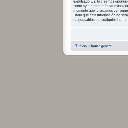
expulsado y, si lo creemos oportuno
como ayuda para reforzar estas con
momento que lo creamos convenien
Dado que esta información no será 
responsables por cualquier intent
Inicio
Índice general