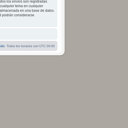
odos los envíos son registradas
 cualquier tema en cualquier
 almacenada en una base de datos.
BB podrán considerarse
itio
Todos los horarios son
UTC-04:00