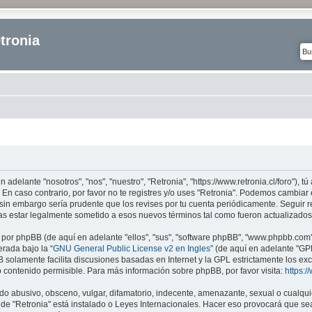
tronia
n adelante "nosotros", "nos", "nuestro", "Retronia", "https://www.retronia.cl/foro"), 
 En caso contrario, por favor no te registres y/o uses "Retronia". Podemos cambiar
sin embargo sería prudente que los revises por tu cuenta periódicamente. Seguir r
as estar legalmente sometido a esos nuevos términos tal como fueron actualizados
 por phpBB (de aquí en adelante "ellos", "sus", "software phpBB", "www.phpbb.com
erada bajo la “
GNU General Public License v2 en Ingles
” (de aquí en adelante "G
B solamente facilita discusiones basadas en Internet y la GPL estrictamente los e
ontenido permisible. Para más información sobre phpBB, por favor visita:
https:
o abusivo, obsceno, vulgar, difamatorio, indecente, amenazante, sexual o cualquie
donde "Retronia" está instalado o Leyes Internacionales. Hacer eso provocará que