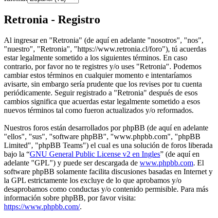
Retronia - Registro
Al ingresar en "Retronia" (de aquí en adelante "nosotros", "nos",
"nuestro", "Retronia", "https://www.retronia.cl/foro"), tú acuerdas
estar legalmente sometido a los siguientes términos. En caso
contrario, por favor no te registres y/o uses "Retronia". Podemos
cambiar estos términos en cualquier momento e intentaríamos
avisarte, sin embargo sería prudente que los revises por tu cuenta
periódicamente. Seguir registrado a "Retronia" después de esos
cambios significa que acuerdas estar legalmente sometido a esos
nuevos términos tal como fueron actualizados y/o reformados.
Nuestros foros están desarrollados por phpBB (de aquí en adelante
"ellos", "sus", "software phpBB", "www.phpbb.com", "phpBB
Limited", "phpBB Teams") el cual es una solución de foros liberada
bajo la “
GNU General Public License v2 en Ingles
” (de aquí en
adelante "GPL") y puede ser descargada de
www.phpbb.com
. El
software phpBB solamente facilita discusiones basadas en Internet y
la GPL estrictamente los excluye de lo que aprobamos y/o
desaprobamos como conductas y/o contenido permisible. Para más
información sobre phpBB, por favor visita:
https://www.phpbb.com/
.