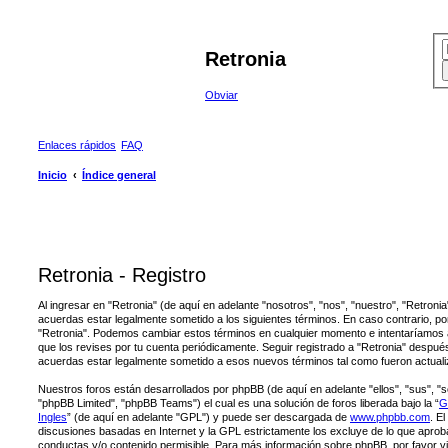
Retronia
Obviar
Enlaces rápidos
FAQ
Inicio
Índice general
Retronia - Registro
Al ingresar en "Retronia" (de aquí en adelante "nosotros", "nos", "nuestro", "Retronia",
acuerdas estar legalmente sometido a los siguientes términos. En caso contrario, por
"Retronia". Podemos cambiar estos términos en cualquier momento e intentaríamos 
que los revises por tu cuenta periódicamente. Seguir registrado a "Retronia" despué
acuerdas estar legalmente sometido a esos nuevos términos tal como fueron actual
Nuestros foros están desarrollados por phpBB (de aquí en adelante "ellos", "sus",
"phpBB Limited", "phpBB Teams") el cual es una solución de foros liberada bajo la “
G
Ingles
” (de aquí en adelante "GPL") y puede ser descargada de
www.phpbb.com
. E
discusiones basadas en Internet y la GPL estrictamente los excluye de lo que ap
conductas y/o contenido permisible. Para más información sobre phpBB, por favor vi