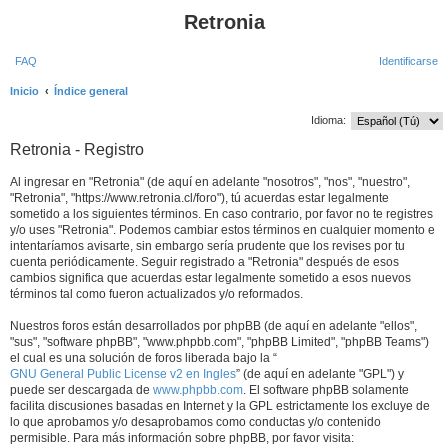
Retronia
FAQ
Identificarse
Inicio
Índice general
B
Idioma:
u
Retronia - Registro
s
c
Al ingresar en "Retronia" (de aquí en adelante "nosotros", "nos", "nuestro",
"Retronia", "https://www.retronia.cl/foro"), tú acuerdas estar legalmente
a
sometido a los siguientes términos. En caso contrario, por favor no te registres
r
y/o uses "Retronia". Podemos cambiar estos términos en cualquier momento e
intentaríamos avisarte, sin embargo sería prudente que los revises por tu
cuenta periódicamente. Seguir registrado a "Retronia" después de esos
cambios significa que acuerdas estar legalmente sometido a esos nuevos
términos tal como fueron actualizados y/o reformados.
Nuestros foros están desarrollados por phpBB (de aquí en adelante "ellos",
"sus", "software phpBB", "www.phpbb.com", "phpBB Limited", "phpBB Teams")
el cual es una solución de foros liberada bajo la “
GNU General Public License v2 en Ingles
” (de aquí en adelante "GPL") y
puede ser descargada de
www.phpbb.com
. El software phpBB solamente
facilita discusiones basadas en Internet y la GPL estrictamente los excluye de
lo que aprobamos y/o desaprobamos como conductas y/o contenido
permisible. Para más información sobre phpBB, por favor visita: