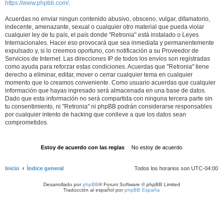
https://www.phpbb.com/
.
Acuerdas no enviar ningun contenido abusivo, obsceno, vulgar, difamatorio,
indecente, amenazante, sexual o cualquier otro material que pueda violar
cualquier ley de tu país, el país donde "Retronia" está instalado o Leyes
Internacionales. Hacer eso provocará que sea inmediata y permanentemente
expulsado y, si lo creemos oportuno, con notificación a su Proveedor de
Servicios de Internet. Las direcciones IP de todos los envíos son registradas
como ayuda para reforzar estas condiciones. Acuerdas que "Retronia" tiene
derecho a eliminar, editar, mover o cerrar cualquier tema en cualquier
momento que lo creamos conveniente. Como usuario acuerdas que cualquier
información que hayas ingresado será almacenada en una base de datos.
Dado que esta información no será compartida con ninguna tercera parte sin
tu consentimiento, ni "Retronia" ni phpBB podrán considerarse responsables
por cualquier intento de hacking que conlleve a que los datos sean
comprometidos.
Inicio
Índice general
Todos los horarios son
UTC-04:00
Desarrollado por
phpBB
® Forum Software © phpBB Limited
Traducción al español por
phpBB España