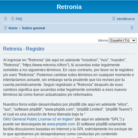
Retronia
FAQ
Identificarse
B
Inicio
Índice general
u
Idioma:
s
Retronia - Registro
c
a
Al ingresar en "Retronia" (de aquí en adelante "nosotros", "nos", "nuestro",
"Retronia", "https://www.retronia.cl/foro"), tú acuerdas estar legalmente
r
sometido a los siguientes términos. En caso contrario, por favor no te registres
y/o uses "Retronia". Podemos cambiar estos términos en cualquier momento e
intentaríamos avisarte, sin embargo sería prudente que los revises por tu
cuenta periódicamente. Seguir registrado a "Retronia" después de esos
cambios significa que acuerdas estar legalmente sometido a esos nuevos
términos tal como fueron actualizados y/o reformados.
Nuestros foros están desarrollados por phpBB (de aquí en adelante "ellos",
"sus", "software phpBB", "www.phpbb.com", "phpBB Limited", "phpBB Teams")
el cual es una solución de foros liberada bajo la “
GNU General Public License v2 en Ingles
” (de aquí en adelante "GPL") y
puede ser descargada de
www.phpbb.com
. El software phpBB solamente
facilita discusiones basadas en Internet y la GPL estrictamente los excluye de
lo que aprobamos y/o desaprobamos como conductas y/o contenido