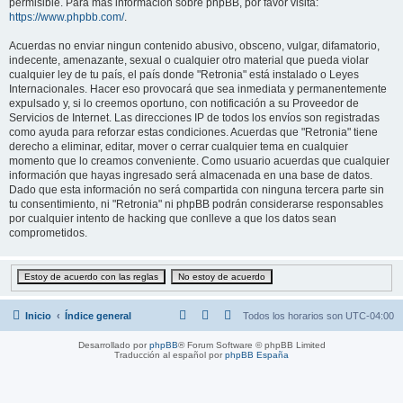
permisible. Para más información sobre phpBB, por favor visita:
https://www.phpbb.com/
.
Acuerdas no enviar ningun contenido abusivo, obsceno, vulgar, difamatorio,
indecente, amenazante, sexual o cualquier otro material que pueda violar
cualquier ley de tu país, el país donde "Retronia" está instalado o Leyes
Internacionales. Hacer eso provocará que sea inmediata y permanentemente
expulsado y, si lo creemos oportuno, con notificación a su Proveedor de
Servicios de Internet. Las direcciones IP de todos los envíos son registradas
como ayuda para reforzar estas condiciones. Acuerdas que "Retronia" tiene
derecho a eliminar, editar, mover o cerrar cualquier tema en cualquier
momento que lo creamos conveniente. Como usuario acuerdas que cualquier
información que hayas ingresado será almacenada en una base de datos.
Dado que esta información no será compartida con ninguna tercera parte sin
tu consentimiento, ni "Retronia" ni phpBB podrán considerarse responsables
por cualquier intento de hacking que conlleve a que los datos sean
comprometidos.
Inicio
Índice general
Todos los horarios son
UTC-04:00
Desarrollado por
phpBB
® Forum Software © phpBB Limited
Traducción al español por
phpBB España