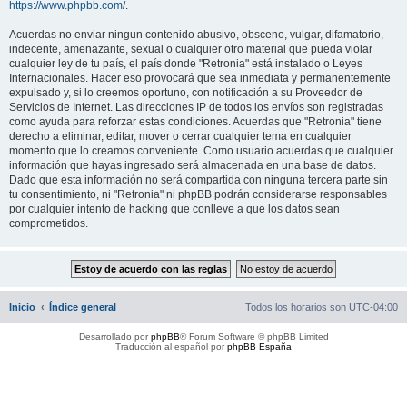
https://www.phpbb.com/
.
Acuerdas no enviar ningun contenido abusivo, obsceno, vulgar, difamatorio,
indecente, amenazante, sexual o cualquier otro material que pueda violar
cualquier ley de tu país, el país donde "Retronia" está instalado o Leyes
Internacionales. Hacer eso provocará que sea inmediata y permanentemente
expulsado y, si lo creemos oportuno, con notificación a su Proveedor de
Servicios de Internet. Las direcciones IP de todos los envíos son registradas
como ayuda para reforzar estas condiciones. Acuerdas que "Retronia" tiene
derecho a eliminar, editar, mover o cerrar cualquier tema en cualquier
momento que lo creamos conveniente. Como usuario acuerdas que cualquier
información que hayas ingresado será almacenada en una base de datos.
Dado que esta información no será compartida con ninguna tercera parte sin
tu consentimiento, ni "Retronia" ni phpBB podrán considerarse responsables
por cualquier intento de hacking que conlleve a que los datos sean
comprometidos.
Inicio
Índice general
Todos los horarios son
UTC-04:00
Desarrollado por
phpBB
® Forum Software © phpBB Limited
Traducción al español por
phpBB España