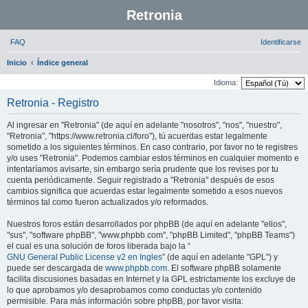
Retronia
FAQ
Identificarse
B
Inicio
Índice general
u
Idioma:
s
Retronia - Registro
c
Al ingresar en "Retronia" (de aquí en adelante "nosotros", "nos", "nuestro",
a
"Retronia", "https://www.retronia.cl/foro"), tú acuerdas estar legalmente
r
sometido a los siguientes términos. En caso contrario, por favor no te registres
y/o uses "Retronia". Podemos cambiar estos términos en cualquier momento e
intentaríamos avisarte, sin embargo sería prudente que los revises por tu
cuenta periódicamente. Seguir registrado a "Retronia" después de esos
cambios significa que acuerdas estar legalmente sometido a esos nuevos
términos tal como fueron actualizados y/o reformados.
Nuestros foros están desarrollados por phpBB (de aquí en adelante "ellos",
"sus", "software phpBB", "www.phpbb.com", "phpBB Limited", "phpBB Teams")
el cual es una solución de foros liberada bajo la “
GNU General Public License v2 en Ingles
” (de aquí en adelante "GPL") y
puede ser descargada de
www.phpbb.com
. El software phpBB solamente
facilita discusiones basadas en Internet y la GPL estrictamente los excluye de
lo que aprobamos y/o desaprobamos como conductas y/o contenido
permisible. Para más información sobre phpBB, por favor visita: