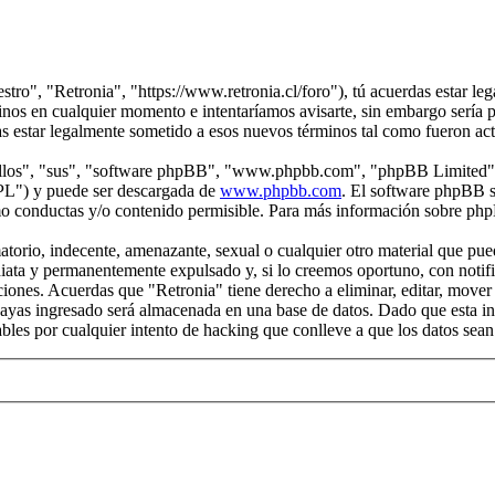
stro", "Retronia", "https://www.retronia.cl/foro"), tú acuerdas estar le
inos en cualquier momento e intentaríamos avisarte, sin embargo sería p
as estar legalmente sometido a esos nuevos términos tal como fueron ac
"ellos", "sus", "software phpBB", "www.phpbb.com", "phpBB Limited", 
GPL") y puede ser descargada de
www.phpbb.com
. El software phpBB s
o conductas y/o contenido permisible. Para más información sobre phpB
orio, indecente, amenazante, sexual o cualquier otro material que pueda
iata y permanentemente expulsado y, si lo creemos oportuno, con notific
iciones. Acuerdas que "Retronia" tiene derecho a eliminar, editar, move
yas ingresado será almacenada en una base de datos. Dado que esta inf
bles por cualquier intento de hacking que conlleve a que los datos se