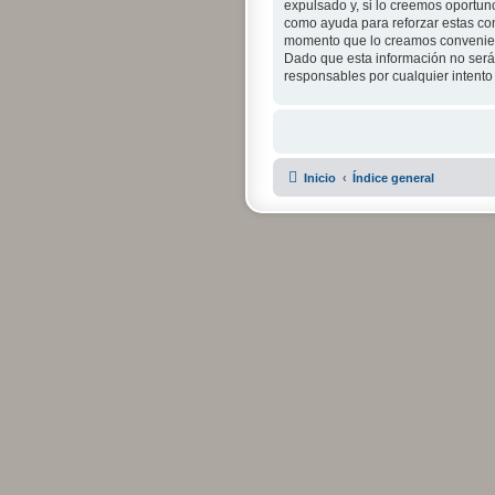
expulsado y, si lo creemos oportuno
como ayuda para reforzar estas con
momento que lo creamos convenien
Dado que esta información no será 
responsables por cualquier intent
Inicio
Índice general