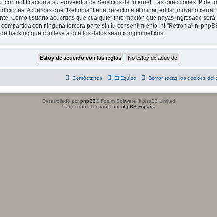
, con notificación a su Proveedor de Servicios de Internet. Las direcciones IP de t
diciones. Acuerdas que "Retronia" tiene derecho a eliminar, editar, mover o cerrar
te. Como usuario acuerdas que cualquier información que hayas ingresado será
compartida con ninguna tercera parte sin tu consentimiento, ni "Retronia" ni php
o de hacking que conlleve a que los datos sean comprometidos.
Contáctanos
El Equipo
Borrar todas las cookies del s
Desarrollado por
phpBB
® Forum Software © phpBB Limited
Traducción al español por
phpBB España