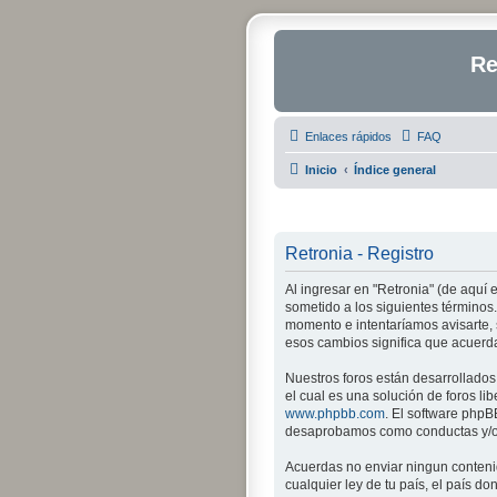
Re
Enlaces rápidos
FAQ
Inicio
Índice general
Retronia - Registro
Al ingresar en "Retronia" (de aquí e
sometido a los siguientes términos.
momento e intentaríamos avisarte, 
esos cambios significa que acuerd
Nuestros foros están desarrollados
el cual es una solución de foros lib
www.phpbb.com
. El software phpB
desaprobamos como conductas y/o c
Acuerdas no enviar ningun contenid
cualquier ley de tu país, el país 