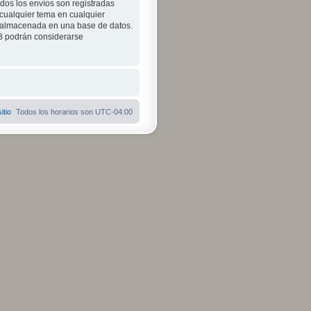
odos los envíos son registradas
 cualquier tema en cualquier
 almacenada en una base de datos.
BB podrán considerarse
itio
Todos los horarios son
UTC-04:00