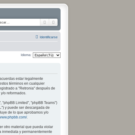
Buscar
Búsqueda avanzada
Identificarse
Idioma:
tú acuerdas estar legalmente
 estos términos en cualquier
egistrado a "Retronia" después de
 y/o reformados.
", "phpBB Limited", "phpBB Teams")
PL") y puede ser descargada de
xcluye de lo que aprobamos y/o
//www.phpbb.com/
.
r otro material que pueda violar
 sea inmediata y permanentemente