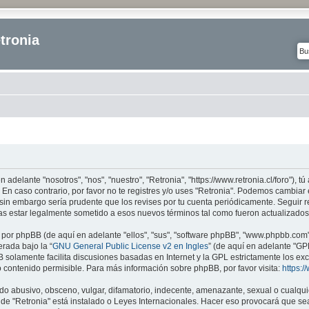
tronia
n adelante "nosotros", "nos", "nuestro", "Retronia", "https://www.retronia.cl/foro"), 
 En caso contrario, por favor no te registres y/o uses "Retronia". Podemos cambiar
sin embargo sería prudente que los revises por tu cuenta periódicamente. Seguir r
as estar legalmente sometido a esos nuevos términos tal como fueron actualizados
 por phpBB (de aquí en adelante "ellos", "sus", "software phpBB", "www.phpbb.com
erada bajo la “
GNU General Public License v2 en Ingles
” (de aquí en adelante "G
B solamente facilita discusiones basadas en Internet y la GPL estrictamente los e
ontenido permisible. Para más información sobre phpBB, por favor visita:
https:
o abusivo, obsceno, vulgar, difamatorio, indecente, amenazante, sexual o cualquie
donde "Retronia" está instalado o Leyes Internacionales. Hacer eso provocará que