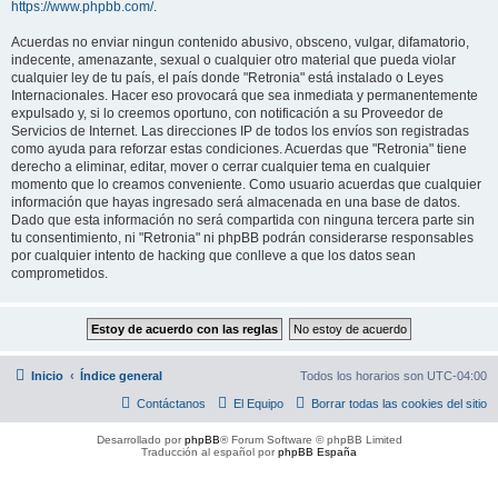
https://www.phpbb.com/
.
Acuerdas no enviar ningun contenido abusivo, obsceno, vulgar, difamatorio,
indecente, amenazante, sexual o cualquier otro material que pueda violar
cualquier ley de tu país, el país donde "Retronia" está instalado o Leyes
Internacionales. Hacer eso provocará que sea inmediata y permanentemente
expulsado y, si lo creemos oportuno, con notificación a su Proveedor de
Servicios de Internet. Las direcciones IP de todos los envíos son registradas
como ayuda para reforzar estas condiciones. Acuerdas que "Retronia" tiene
derecho a eliminar, editar, mover o cerrar cualquier tema en cualquier
momento que lo creamos conveniente. Como usuario acuerdas que cualquier
información que hayas ingresado será almacenada en una base de datos.
Dado que esta información no será compartida con ninguna tercera parte sin
tu consentimiento, ni "Retronia" ni phpBB podrán considerarse responsables
por cualquier intento de hacking que conlleve a que los datos sean
comprometidos.
Inicio
Índice general
Todos los horarios son
UTC-04:00
Contáctanos
El Equipo
Borrar todas las cookies del sitio
Desarrollado por
phpBB
® Forum Software © phpBB Limited
Traducción al español por
phpBB España