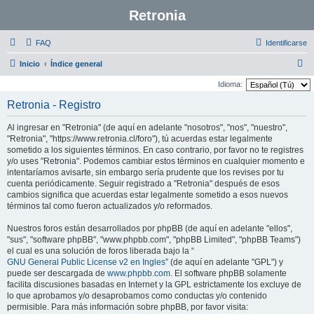
Retronia
FAQ
Identificarse
B
Inicio
Índice general
u
Idioma:
s
Retronia - Registro
c
Al ingresar en "Retronia" (de aquí en adelante "nosotros", "nos", "nuestro",
a
"Retronia", "https://www.retronia.cl/foro"), tú acuerdas estar legalmente
r
sometido a los siguientes términos. En caso contrario, por favor no te registres
y/o uses "Retronia". Podemos cambiar estos términos en cualquier momento e
intentaríamos avisarte, sin embargo sería prudente que los revises por tu
cuenta periódicamente. Seguir registrado a "Retronia" después de esos
cambios significa que acuerdas estar legalmente sometido a esos nuevos
términos tal como fueron actualizados y/o reformados.
Nuestros foros están desarrollados por phpBB (de aquí en adelante "ellos",
"sus", "software phpBB", "www.phpbb.com", "phpBB Limited", "phpBB Teams")
el cual es una solución de foros liberada bajo la “
GNU General Public License v2 en Ingles
” (de aquí en adelante "GPL") y
puede ser descargada de
www.phpbb.com
. El software phpBB solamente
facilita discusiones basadas en Internet y la GPL estrictamente los excluye de
lo que aprobamos y/o desaprobamos como conductas y/o contenido
permisible. Para más información sobre phpBB, por favor visita: