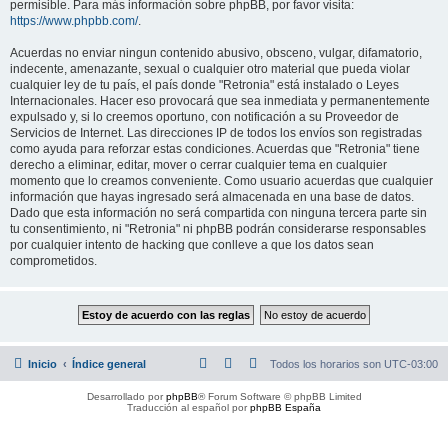
permisible. Para más información sobre phpBB, por favor visita:
https://www.phpbb.com/
.
Acuerdas no enviar ningun contenido abusivo, obsceno, vulgar, difamatorio,
indecente, amenazante, sexual o cualquier otro material que pueda violar
cualquier ley de tu país, el país donde "Retronia" está instalado o Leyes
Internacionales. Hacer eso provocará que sea inmediata y permanentemente
expulsado y, si lo creemos oportuno, con notificación a su Proveedor de
Servicios de Internet. Las direcciones IP de todos los envíos son registradas
como ayuda para reforzar estas condiciones. Acuerdas que "Retronia" tiene
derecho a eliminar, editar, mover o cerrar cualquier tema en cualquier
momento que lo creamos conveniente. Como usuario acuerdas que cualquier
información que hayas ingresado será almacenada en una base de datos.
Dado que esta información no será compartida con ninguna tercera parte sin
tu consentimiento, ni "Retronia" ni phpBB podrán considerarse responsables
por cualquier intento de hacking que conlleve a que los datos sean
comprometidos.
Inicio
Índice general
Todos los horarios son
UTC-03:00
Desarrollado por
phpBB
® Forum Software © phpBB Limited
Traducción al español por
phpBB España