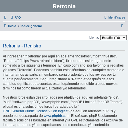
Retronia
FAQ
Identificarse
B
Inicio
Índice general
u
Idioma:
s
Retronia - Registro
c
a
Al ingresar en "Retronia" (de aquí en adelante "nosotros", "nos", "nuestro",
r
"Retronia", "https://www.retronia.cl/foro"), tú acuerdas estar legalmente
sometido a los siguientes términos. En caso contrario, por favor no te registres
y/o uses "Retronia". Podemos cambiar estos términos en cualquier momento e
intentaríamos avisarte, sin embargo sería prudente que los revises por tu
cuenta periódicamente. Seguir registrado a "Retronia" después de esos
cambios significa que acuerdas estar legalmente sometido a esos nuevos
términos tal como fueron actualizados y/o reformados.
Nuestros foros están desarrollados por phpBB (de aquí en adelante "ellos",
"sus", "software phpBB", "www.phpbb.com", "phpBB Limited", "phpBB Teams")
el cual es una solución de foros liberada bajo la “
GNU General Public License v2 en Ingles
” (de aquí en adelante "GPL") y
puede ser descargada de
www.phpbb.com
. El software phpBB solamente
facilita discusiones basadas en Internet y la GPL estrictamente los excluye de
lo que aprobamos y/o desaprobamos como conductas y/o contenido