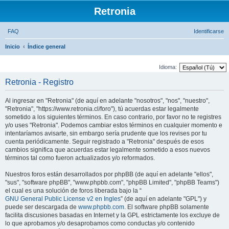
Retronia
FAQ
Identificarse
Inicio
Índice general
B
u
Idioma:
s
Retronia - Registro
c
Al ingresar en "Retronia" (de aquí en adelante "nosotros", "nos", "nuestro",
a
"Retronia", "https://www.retronia.cl/foro"), tú acuerdas estar legalmente
r
sometido a los siguientes términos. En caso contrario, por favor no te registres
y/o uses "Retronia". Podemos cambiar estos términos en cualquier momento e
intentaríamos avisarte, sin embargo sería prudente que los revises por tu
cuenta periódicamente. Seguir registrado a "Retronia" después de esos
cambios significa que acuerdas estar legalmente sometido a esos nuevos
términos tal como fueron actualizados y/o reformados.
Nuestros foros están desarrollados por phpBB (de aquí en adelante "ellos",
"sus", "software phpBB", "www.phpbb.com", "phpBB Limited", "phpBB Teams")
el cual es una solución de foros liberada bajo la “
GNU General Public License v2 en Ingles
” (de aquí en adelante "GPL") y
puede ser descargada de
www.phpbb.com
. El software phpBB solamente
facilita discusiones basadas en Internet y la GPL estrictamente los excluye de
lo que aprobamos y/o desaprobamos como conductas y/o contenido