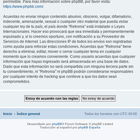
permisible. Para más información sobre phpBB, por favor visita:
https://www.phpbb.com/
.
Acuerdas no enviar ningun contenido abusivo, obsceno, vulgar, difamatorio,
indecente, amenazante, sexual o cualquier otro material que pueda violar
cualquier ley de tu país, el país donde "Retronia" está instalado o Leyes
Internacionales. Hacer eso provocará que sea inmediata y permanentemente
expulsado y, si lo creemos oportuno, con notificación a su Proveedor de
Servicios de Internet. Las direcciones IP de todos los envíos son registradas
como ayuda para reforzar estas condiciones. Acuerdas que "Retronia" tiene
derecho a eliminar, editar, mover o cerrar cualquier tema en cualquier
momento que lo creamos conveniente. Como usuario acuerdas que cualquier
información que hayas ingresado será almacenada en una base de datos.
Dado que esta información no será compartida con ninguna tercera parte sin
tu consentimiento, ni "Retronia" ni phpBB podrán considerarse responsables
por cualquier intento de hacking que conlleve a que los datos sean
comprometidos.
Inicio
Índice general
Todos los horarios son
UTC-04:00
Desarrollado por
phpBB
® Forum Software © phpBB Limited
Traducción al español por
phpBB España