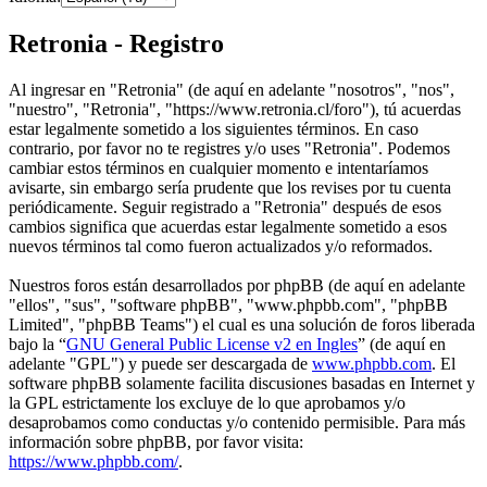
Retronia - Registro
Al ingresar en "Retronia" (de aquí en adelante "nosotros", "nos",
"nuestro", "Retronia", "https://www.retronia.cl/foro"), tú acuerdas
estar legalmente sometido a los siguientes términos. En caso
contrario, por favor no te registres y/o uses "Retronia". Podemos
cambiar estos términos en cualquier momento e intentaríamos
avisarte, sin embargo sería prudente que los revises por tu cuenta
periódicamente. Seguir registrado a "Retronia" después de esos
cambios significa que acuerdas estar legalmente sometido a esos
nuevos términos tal como fueron actualizados y/o reformados.
Nuestros foros están desarrollados por phpBB (de aquí en adelante
"ellos", "sus", "software phpBB", "www.phpbb.com", "phpBB
Limited", "phpBB Teams") el cual es una solución de foros liberada
bajo la “
GNU General Public License v2 en Ingles
” (de aquí en
adelante "GPL") y puede ser descargada de
www.phpbb.com
. El
software phpBB solamente facilita discusiones basadas en Internet y
la GPL estrictamente los excluye de lo que aprobamos y/o
desaprobamos como conductas y/o contenido permisible. Para más
información sobre phpBB, por favor visita:
https://www.phpbb.com/
.