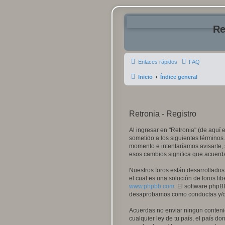
Re
Enlaces rápidos
FAQ
Inicio
Índice general
Retronia - Registro
Al ingresar en "Retronia" (de aquí e
sometido a los siguientes términos.
momento e intentaríamos avisarte, 
esos cambios significa que acuerd
Nuestros foros están desarrollados
el cual es una solución de foros lib
www.phpbb.com
. El software phpB
desaprobamos como conductas y/o c
Acuerdas no enviar ningun contenid
cualquier ley de tu país, el país 