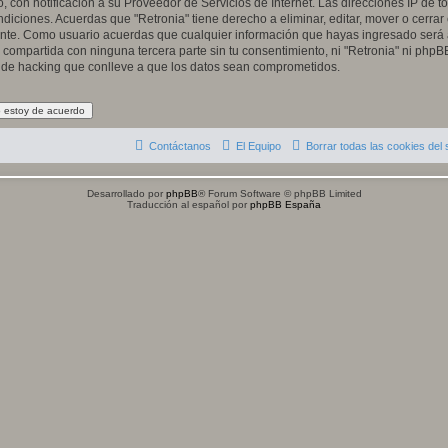
, con notificación a su Proveedor de Servicios de Internet. Las direcciones IP de t
diciones. Acuerdas que "Retronia" tiene derecho a eliminar, editar, mover o cerrar
te. Como usuario acuerdas que cualquier información que hayas ingresado será
compartida con ninguna tercera parte sin tu consentimiento, ni "Retronia" ni php
o de hacking que conlleve a que los datos sean comprometidos.
Contáctanos
El Equipo
Borrar todas las cookies del s
Desarrollado por
phpBB
® Forum Software © phpBB Limited
Traducción al español por
phpBB España