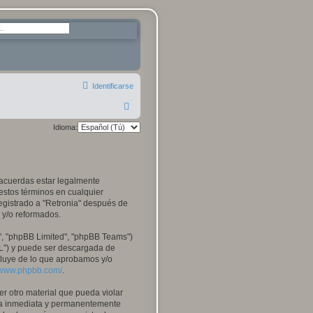
da avanzada
Identificarse
B
u
Idioma:
s
c
a
tú acuerdas estar legalmente
r
 estos términos en cualquier
egistrado a "Retronia" después de
 y/o reformados.
", "phpBB Limited", "phpBB Teams")
PL") y puede ser descargada de
xcluye de lo que aprobamos y/o
//www.phpbb.com/
.
r otro material que pueda violar
 sea inmediata y permanentemente