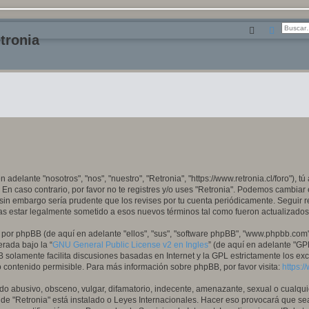
Buscar
Búsque
tronia
n adelante "nosotros", "nos", "nuestro", "Retronia", "https://www.retronia.cl/foro"), 
 En caso contrario, por favor no te registres y/o uses "Retronia". Podemos cambiar
sin embargo sería prudente que los revises por tu cuenta periódicamente. Seguir r
as estar legalmente sometido a esos nuevos términos tal como fueron actualizados
 por phpBB (de aquí en adelante "ellos", "sus", "software phpBB", "www.phpbb.com
erada bajo la “
GNU General Public License v2 en Ingles
” (de aquí en adelante "G
B solamente facilita discusiones basadas en Internet y la GPL estrictamente los e
ontenido permisible. Para más información sobre phpBB, por favor visita:
https:
o abusivo, obsceno, vulgar, difamatorio, indecente, amenazante, sexual o cualquie
donde "Retronia" está instalado o Leyes Internacionales. Hacer eso provocará que