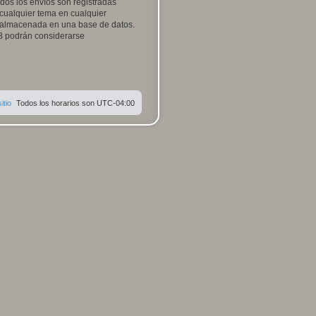
odos los envíos son registradas
 cualquier tema en cualquier
 almacenada en una base de datos.
BB podrán considerarse
itio
Todos los horarios son
UTC-04:00