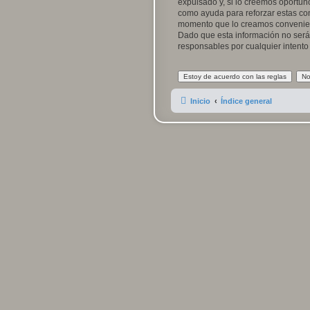
expulsado y, si lo creemos oportuno
como ayuda para reforzar estas con
momento que lo creamos convenien
Dado que esta información no será 
responsables por cualquier intent
Inicio
Índice general