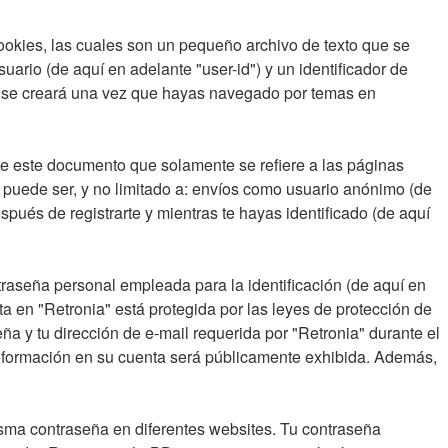
ookies, las cuales son un pequeño archivo de texto que se
ario (de aquí en adelante "user-id") y un identificador de
ie se creará una vez que hayas navegado por temas en
e este documento que solamente se refiere a las páginas
 puede ser, y no limitado a: envíos como usuario anónimo (de
spués de registrarte y mientras te hayas identificado (de aquí
raseña personal empleada para la identificación (de aquí en
ta en "Retronia" está protegida por las leyes de protección de
ña y tu dirección de e-mail requerida por "Retronia" durante el
ué información en su cuenta será públicamente exhibida. Además,
isma contraseña en diferentes websites. Tu contraseña