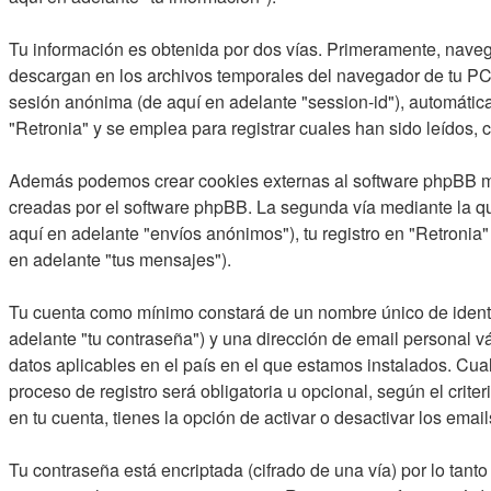
Tu información es obtenida por dos vías. Primeramente, naveg
descargan en los archivos temporales del navegador de tu PC. 
sesión anónima (de aquí en adelante "session-id"), automáti
"Retronia" y se emplea para registrar cuales han sido leídos, 
Además podemos crear cookies externas al software phpBB mie
creadas por el software phpBB. La segunda vía mediante la qu
aquí en adelante "envíos anónimos"), tu registro en "Retronia"
en adelante "tus mensajes").
Tu cuenta como mínimo constará de un nombre único de identif
adelante "tu contraseña") y una dirección de email personal vá
datos aplicables en el país en el que estamos instalados. Cual
proceso de registro será obligatoria u opcional, según el crit
en tu cuenta, tienes la opción de activar o desactivar los em
Tu contraseña está encriptada (cifrado de una vía) por lo ta