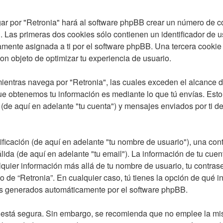
ar por "Retronia" hará al software phpBB crear un número de c
Las primeras dos cookies sólo contienen un identificador de usu
camente asignada a ti por el software phpBB. Una tercera cook
con objeto de optimizar tu experiencia de usuario.
ntras navega por "Retronia", las cuales exceden el alcance d
e obtenemos tu información es mediante lo que tú envías. Esto
 (de aquí en adelante "tu cuenta") y mensajes enviados por ti de
icación (de aquí en adelante "tu nombre de usuario"), una cont
lida (de aquí en adelante "tu email"). La información de tu cuen
quier información más allá de tu nombre de usuario, tu contrase
erio de “Retronia”. En cualquier caso, tú tienes la opción de q
ails generados automáticamente por el software phpBB.
nto está segura. Sin embargo, se recomienda que no emplee la m