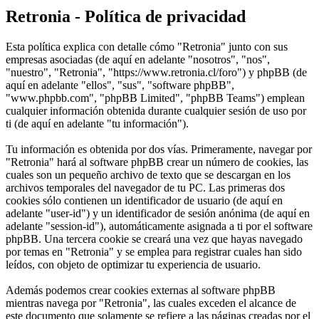
Retronia - Política de privacidad
Esta política explica con detalle cómo "Retronia" junto con sus
empresas asociadas (de aquí en adelante "nosotros", "nos",
"nuestro", "Retronia", "https://www.retronia.cl/foro") y phpBB (de
aquí en adelante "ellos", "sus", "software phpBB",
"www.phpbb.com", "phpBB Limited", "phpBB Teams") emplean
cualquier información obtenida durante cualquier sesión de uso por
ti (de aquí en adelante "tu información").
Tu información es obtenida por dos vías. Primeramente, navegar por
"Retronia" hará al software phpBB crear un número de cookies, las
cuales son un pequeño archivo de texto que se descargan en los
archivos temporales del navegador de tu PC. Las primeras dos
cookies sólo contienen un identificador de usuario (de aquí en
adelante "user-id") y un identificador de sesión anónima (de aquí en
adelante "session-id"), automáticamente asignada a ti por el software
phpBB. Una tercera cookie se creará una vez que hayas navegado
por temas en "Retronia" y se emplea para registrar cuales han sido
leídos, con objeto de optimizar tu experiencia de usuario.
Además podemos crear cookies externas al software phpBB
mientras navega por "Retronia", las cuales exceden el alcance de
este documento que solamente se refiere a las páginas creadas por el