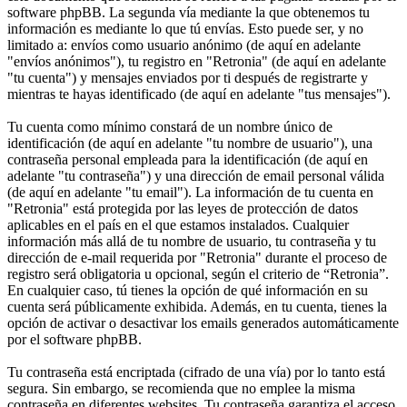
software phpBB. La segunda vía mediante la que obtenemos tu
información es mediante lo que tú envías. Esto puede ser, y no
limitado a: envíos como usuario anónimo (de aquí en adelante
"envíos anónimos"), tu registro en "Retronia" (de aquí en adelante
"tu cuenta") y mensajes enviados por ti después de registrarte y
mientras te hayas identificado (de aquí en adelante "tus mensajes").
Tu cuenta como mínimo constará de un nombre único de
identificación (de aquí en adelante "tu nombre de usuario"), una
contraseña personal empleada para la identificación (de aquí en
adelante "tu contraseña") y una dirección de email personal válida
(de aquí en adelante "tu email"). La información de tu cuenta en
"Retronia" está protegida por las leyes de protección de datos
aplicables en el país en el que estamos instalados. Cualquier
información más allá de tu nombre de usuario, tu contraseña y tu
dirección de e-mail requerida por "Retronia" durante el proceso de
registro será obligatoria u opcional, según el criterio de “Retronia”.
En cualquier caso, tú tienes la opción de qué información en su
cuenta será públicamente exhibida. Además, en tu cuenta, tienes la
opción de activar o desactivar los emails generados automáticamente
por el software phpBB.
Tu contraseña está encriptada (cifrado de una vía) por lo tanto está
segura. Sin embargo, se recomienda que no emplee la misma
contraseña en diferentes websites. Tu contraseña garantiza el acceso