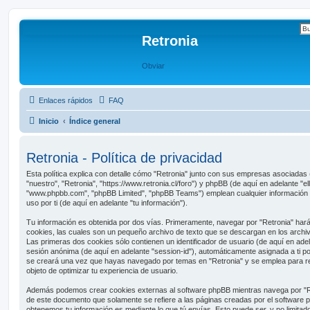
Retronia
Obviar
Enlaces rápidos
FAQ
Inicio
Índice general
Retronia - Política de privacidad
Esta política explica con detalle cómo "Retronia" junto con sus empresas asociadas 
"nuestro", "Retronia", "https://www.retronia.cl/foro") y phpBB (de aquí en adelante "e
"www.phpbb.com", "phpBB Limited", "phpBB Teams") emplean cualquier información o
uso por ti (de aquí en adelante "tu información").
Tu información es obtenida por dos vías. Primeramente, navegar por "Retronia" har
cookies, las cuales son un pequeño archivo de texto que se descargan en los archi
Las primeras dos cookies sólo contienen un identificador de usuario (de aquí en adela
sesión anónima (de aquí en adelante "session-id"), automáticamente asignada a ti p
se creará una vez que hayas navegado por temas en "Retronia" y se emplea para reg
objeto de optimizar tu experiencia de usuario.
Además podemos crear cookies externas al software phpBB mientras navega por "Re
de este documento que solamente se refiere a las páginas creadas por el software 
obtenemos tu información es mediante lo que tú envías. Esto puede ser, y no limita