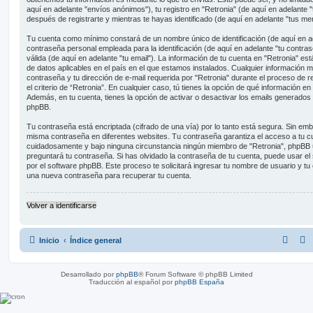
aquí en adelante "envíos anónimos"), tu registro en "Retronia" (de aquí en adelante 
después de registrarte y mientras te hayas identificado (de aquí en adelante "tus me
Tu cuenta como mínimo constará de un nombre único de identificación (de aquí en a
contraseña personal empleada para la identificación (de aquí en adelante "tu contras
válida (de aquí en adelante "tu email"). La información de tu cuenta en "Retronia" est
de datos aplicables en el país en el que estamos instalados. Cualquier información m
contraseña y tu dirección de e-mail requerida por "Retronia" durante el proceso de re
el criterio de “Retronia”. En cualquier caso, tú tienes la opción de qué información 
Además, en tu cuenta, tienes la opción de activar o desactivar los emails generados
phpBB.
Tu contraseña está encriptada (cifrado de una vía) por lo tanto está segura. Sin e
misma contraseña en diferentes websites. Tu contraseña garantiza el acceso a tu cu
cuidadosamente y bajo ninguna circunstancia ningún miembro de "Retronia", phpBB u 
preguntará tu contraseña. Si has olvidado la contraseña de tu cuenta, puede usar el 
por el software phpBB. Este proceso te solicitará ingresar tu nombre de usuario y tu
una nueva contraseña para recuperar tu cuenta.
Volver a identificarse
Inicio
Índice general
Desarrollado por
phpBB
® Forum Software © phpBB Limited
Traducción al español por
phpBB España