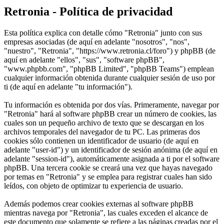
Retronia - Política de privacidad
Esta política explica con detalle cómo "Retronia" junto con sus
empresas asociadas (de aquí en adelante "nosotros", "nos",
"nuestro", "Retronia", "https://www.retronia.cl/foro") y phpBB (de
aquí en adelante "ellos", "sus", "software phpBB",
"www.phpbb.com", "phpBB Limited", "phpBB Teams") emplean
cualquier información obtenida durante cualquier sesión de uso por
ti (de aquí en adelante "tu información").
Tu información es obtenida por dos vías. Primeramente, navegar por
"Retronia" hará al software phpBB crear un número de cookies, las
cuales son un pequeño archivo de texto que se descargan en los
archivos temporales del navegador de tu PC. Las primeras dos
cookies sólo contienen un identificador de usuario (de aquí en
adelante "user-id") y un identificador de sesión anónima (de aquí en
adelante "session-id"), automáticamente asignada a ti por el software
phpBB. Una tercera cookie se creará una vez que hayas navegado
por temas en "Retronia" y se emplea para registrar cuales han sido
leídos, con objeto de optimizar tu experiencia de usuario.
Además podemos crear cookies externas al software phpBB
mientras navega por "Retronia", las cuales exceden el alcance de
este documento que solamente se refiere a las páginas creadas por el