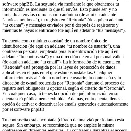
software phpBB. La segunda vía mediante la que obtenemos tu
información es mediante lo que tú envías. Esto puede ser, y no
limitado a: envíos como usuario anónimo (de aquí en adelante
"envíos anónimos"), tu registro en "Retronia" (de aquí en adelante
"tu cuenta") y mensajes enviados por ti después de registrarte y
mientras te hayas identificado (de aquí en adelante "tus mensajes").
Tu cuenta como mínimo constará de un nombre único de
identificación (de aquí en adelante "tu nombre de usuario"), una
contraseña personal empleada para la identificación (de aquí en
adelante "tu contraseña") y una dirección de email personal válida
(de aquí en adelante "tu email"). La información de tu cuenta en
"Retronia" está protegida por las leyes de protección de datos
aplicables en el país en el que estamos instalados. Cualquier
información más allá de tu nombre de usuario, tu contraseña y tu
dirección de e-mail requerida por "Retronia" durante el proceso de
registro será obligatoria u opcional, según el criterio de “Retronia”.
En cualquier caso, tú tienes la opción de qué información en su
cuenta será públicamente exhibida. Además, en tu cuenta, tienes la
opción de activar o desactivar los emails generados automáticamente
por el software phpBB.
Tu contraseña está encriptada (cifrado de una vía) por lo tanto está
segura. Sin embargo, se recomienda que no emplee la misma
contraseña en diferentes websites. Tu contraseña garantiza el acceso